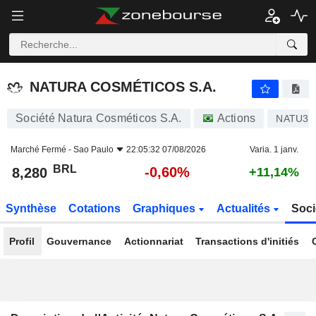
NATURA COSMÉTICOS S.A.
8,280
R$
-0,60%
NATURA COSMÉTICOS S.A.
Société Natura Cosméticos S.A.
Actions
NATU3
Marché Fermé -
Sao Paulo
22:05:32 07/08/2026
Varia. 1 janv.
BRL
-0,60%
8,280
+11,14%
Synthèse
Cotations
Graphiques
Actualités
Soci
Profil
Gouvernance
Actionnariat
Transactions d'initiés