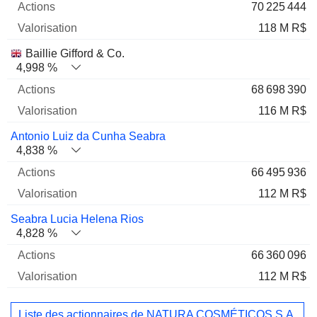
70 225 444
118 M R$
Baillie Gifford & Co.
4,998 %
68 698 390
116 M R$
Antonio Luiz da Cunha Seabra
4,838 %
66 495 936
112 M R$
Seabra Lucia Helena Rios
4,828 %
66 360 096
112 M R$
Liste des actionnaires de NATURA COSMÉTICOS S.A.