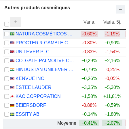
Autres produits cosmétiques
Varia.
Varia. 5j.
NATURA COSMÉTICOS S.A.
-0,60%
-1,19%
PROCTER & GAMBLE COMPANY
-0,80%
+0,90%
UNILEVER PLC
-0,83%
-1,54%
COLGATE-PALMOLIVE COMPANY
+0,29%
+2,16%
+
HINDUSTAN UNILEVER LIMITED
+0,79%
-0,25%
KENVUE INC.
+0,26%
-0,05%
ESTEE LAUDER
+3,35%
+5,30%
KAO CORPORATION
+1,58%
+11,81%
BEIERSDORF
-0,88%
+0,59%
ESSITY AB
+0,14%
+1,80%
+
Moyenne
+0,41%
+2,07%