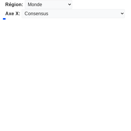
Région:
Axe X: