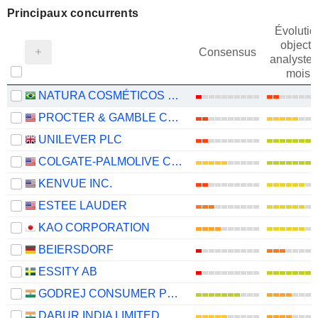
Principaux concurrents
Évolutio
objectif
Consensus
analystes
mois
NATURA COSMÉTICOS S.A.
PROCTER & GAMBLE COMPANY
UNILEVER PLC
COLGATE-PALMOLIVE COMPANY
KENVUE INC.
ESTEE LAUDER
KAO CORPORATION
BEIERSDORF
ESSITY AB
GODREJ CONSUMER PRODUCTS LIMITED
DABUR INDIA LIMITED