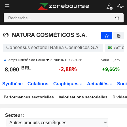
NATURA COSMÉTICOS S.A.
8,090
R$
-2,88%
NATURA COSMÉTICOS S.A.
Consensus sectoriel Natura Cosméticos S.A.
Actio
Temps Différé
Sao Paulo
21:00:04 10/08/2026
Varia. 1 janv.
BRL
-2,88%
8,090
+9,66%
Synthèse
Cotations
Graphiques
Actualités
Soci
Performances sectorielles
Valorisations sectorielles
Dividen
Secteur: