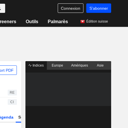
Connexion
S'abonner
reeners
Outils
Palmarès
Édition suisse
Indices
Europe
Amériques
Asie
ort PDF
RE
CI
Agenda
Secteur
Dérivés