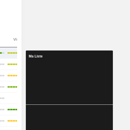
n
Visibilité
Consensus
Ma Liste
-
-