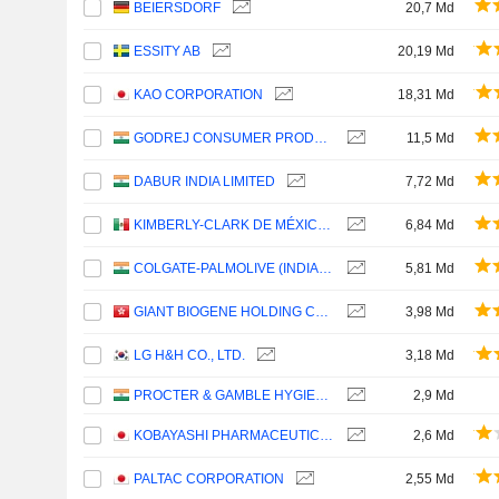
BEIERSDORF
20,7 Md
ESSITY AB
20,19 Md
KAO CORPORATION
18,31 Md
GODREJ CONSUMER PRODUCTS LIMITED
11,5 Md
DABUR INDIA LIMITED
7,72 Md
KIMBERLY-CLARK DE MÉXICO, S. A. B. DE C. V.
6,84 Md
COLGATE-PALMOLIVE (INDIA) LIMITED
5,81 Md
GIANT BIOGENE HOLDING CO., LTD.
3,98 Md
LG H&H CO., LTD.
3,18 Md
PROCTER & GAMBLE HYGIENE AND HEALTH CARE LIMITED
2,9 Md
KOBAYASHI PHARMACEUTICAL CO., LTD.
2,6 Md
PALTAC CORPORATION
2,55 Md