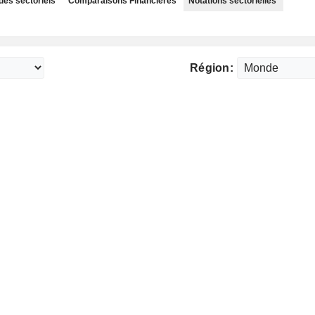
des sectoriels
Comparaisons Financières
Notations sectorielles
Région: