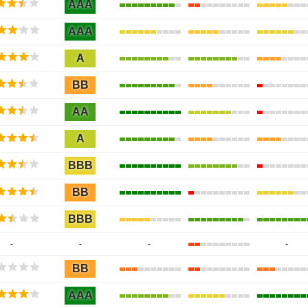
AAA
AAA
A
BB
AA
A
BBB
BB
BBB
-
-
-
-
BB
AAA