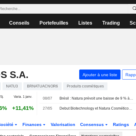
Conseils
Portefeuilles
Listes
Trading
Sc
 S.A.
Ajouter à une liste
Rapp
NATU3
BRNATUACNOR6
Produits cosmétiques
5j.
Varia. 1 janv.
08/07
Brésil : Natura prévoit une baisse de 9 % à 10 % de son chiffre d'affaires au deuxième trimestre
36%
+11,41%
27/05
Debut Biotechnology et Natura Cosméticos S.A. s'associent pour commercialiser en Amérique latine un ingrédient de longévité cutanée découvert par IA
Société
Finances
Valorisation
Consensus
Ratings