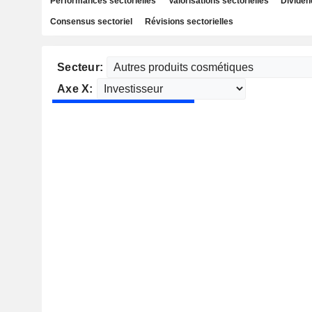
Performances sectorielles
Valorisations sectorielles
Dividen
Consensus sectoriel
Révisions sectorielles
Secteur:
Axe X: