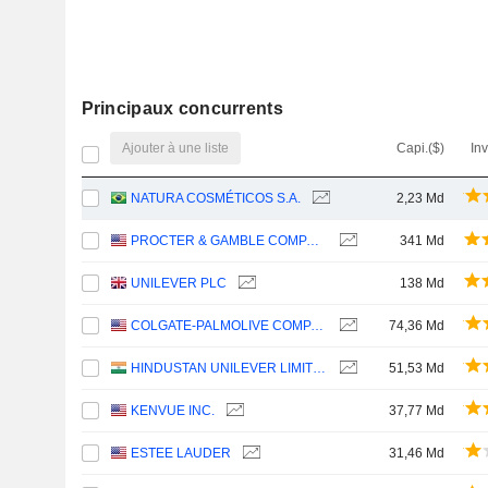
Principaux concurrents
Ajouter à une liste
Capi.($)
In
NATURA COSMÉTICOS S.A.
2,23 Md
PROCTER & GAMBLE COMPANY
341 Md
UNILEVER PLC
138 Md
COLGATE-PALMOLIVE COMPANY
74,36 Md
HINDUSTAN UNILEVER LIMITED
51,53 Md
KENVUE INC.
37,77 Md
ESTEE LAUDER
31,46 Md