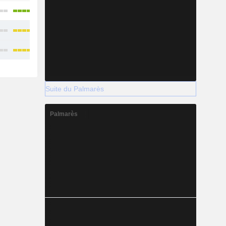
Suite du Palmarès
Palmarès