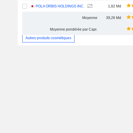
POLA ORBIS HOLDINGS INC.
1,82 Md
Moyenne
39,26 Md
Moyenne pondérée par Capi.
Autres produits cosmétiques