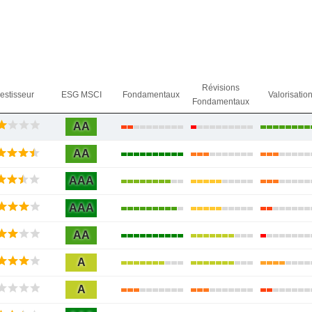
Révisions
vestisseur
ESG MSCI
Fondamentaux
Valorisatio
Fondamentaux
AA
AA
AAA
AAA
AA
A
A