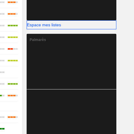
Espace mes listes
Palmarès
-
-
-
-
-
-