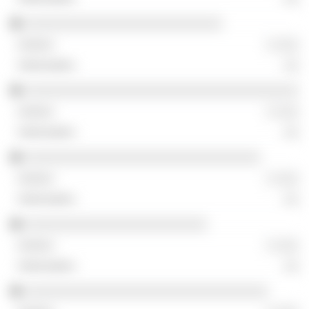
░░░░░░░░░░░░░░░░░░░░░░░░░░
░ ░░░
░░
░░░░░░░░░░░░░░░░░░░░░░░░░░░░░░░░░░░░
░ ░░░
░░
░░░░░░░░░░░░░░░░░░░░░░░░░░░░░░░
░ ░░░
░░
░░░░░░░░░░░░░░░░░░░░░░░░
░ ░░░
░░
░░░░░░░░░░░░░░░░░░░░░░░░░░░░░░░░