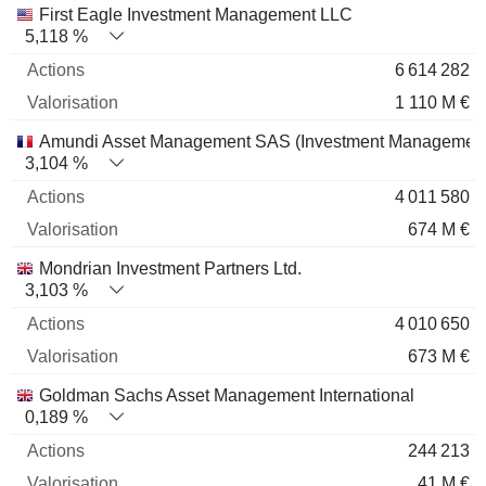
Nom
Actions
%
Valorisation
First Eagle Investment Management LLC
5,118 %
6 614 282
1 110 M €
Amundi Asset Management SAS (Investment Management
3,104 %
4 011 580
674 M €
Mondrian Investment Partners Ltd.
3,103 %
4 010 650
673 M €
Goldman Sachs Asset Management International
0,189 %
244 213
41 M €