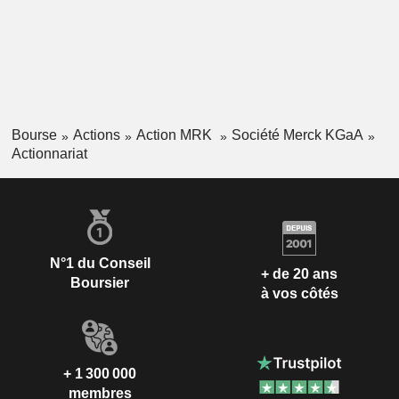
(6,9%), Moyen-Orient et Afrique (3,7%).
Bourse
Actions
Action MRK
Société Merck KGaA
Actionnariat
N°1 du Conseil
+ de 20 ans
Boursier
à vos côtés
+ 1 300 000
membres