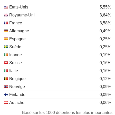
Etats-Unis
5,55%
Royaume-Uni
3,64%
France
3,58%
Allemagne
0,49%
Espagne
0,25%
Suède
0,25%
Irlande
0,19%
Suisse
0,16%
Italie
0,16%
Belgique
0,12%
Norvège
0,09%
Finlande
0,09%
Autriche
0,06%
Pays-Bas
0,06%
Basé sur les 1000 détentions les plus importantes