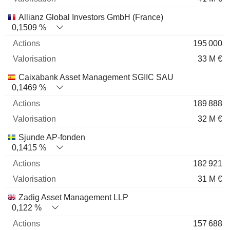
Allianz Global Investors GmbH (France)
0,1509 %
195 000
33 M €
Caixabank Asset Management SGIIC SAU
0,1469 %
189 888
32 M €
Sjunde AP-fonden
0,1415 %
182 921
31 M €
Zadig Asset Management LLP
0,122 %
157 688