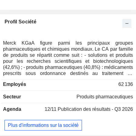
Luxembourg
0,04%
Danemark
0,03%
Profil Société
Nouvelle-Zélande
0,02%
Japon
0,02%
Chine
0,01%
Merck KGaA figure parmi les principaux groupes
pharmaceutiques et chimiques mondiaux. Le CA par famille
Australie
0,01%
de produits se répartit comme suit : - solutions et produits
Canada
0,01%
pour les recherches scientifiques et biotechnologiques
(42,6%) ; - produits pharmaceutiques (40,8%) : médicaments
Afrique du Sud
0,01%
prescrits sous ordonnance destinés au traitement du
diabète, du cancer, de la sclérose en plaques, de l'infertilité,
Hong Kong
0,01%
Employés
62 136
des maladies cardiovasculaires, des troubles du système
Portugal
0,01%
nerveux central, des troubles inflammatoires, etc. ; -
Secteur
Produits pharmaceutiques
matériaux de performance pour l'industrie électronique
Liechtenstein
0,01%
(16,6%) : matériaux semi-conducteurs, cristaux liquides,
Agenda
12/11
Publication des résultats - Q3 2026
pigments et additifs, matériaux organiques à base de
carbone, etc. La répartition géographique du CA est la
suivante : Allemagne (4,8%), Suisse (1,9%), Europe
Plus d'informations sur la société
(23,7%), Etats-Unis (24,8%), Amérique du Nord (1,3%),
Chine (13,7%), Asie-Pacifique (19,2%), Amérique latine