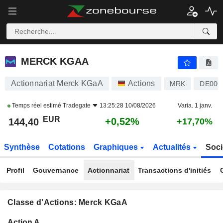
MERCK KGAA
144,40
€
+0,52%
MERCK KGAA
Actionnariat Merck KGaA
Actions
MRK
DE000
Temps réel estimé
Tradegate
13:25:28 10/08/2026
Varia. 1 janv.
EUR
+0,52%
144,40
+17,70%
Synthèse
Cotations
Graphiques
Actualités
Soci
Profil
Gouvernance
Actionnariat
Transactions d'initiés
Classe d'Actions: Merck KGaA
Flottant
Action A