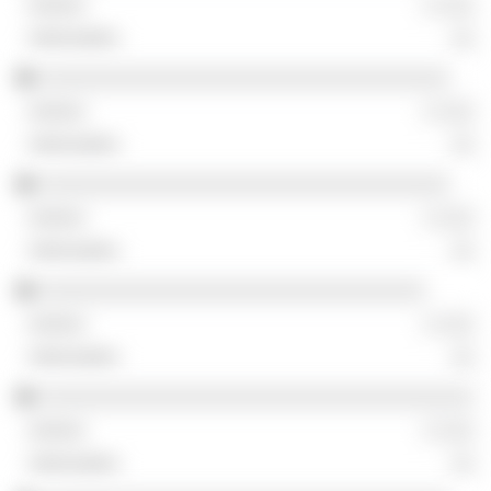
░ ░░░
░░
░░░░░░░░░░░░░░░░░░░░░░░░░░░░░░░░░░
░ ░░░
░░
░░░░░░░░░░░░░░░░░░░░░░░░░░░░░░░░░░
░ ░░░
░░
░░░░░░░░░░░░░░░░░░░░░░░░░░░░░░░░
░ ░░░
░░
░░░░░░░░░░░░░░░░░░░░░░░░░░░░░░░░░░░░
░ ░░░
░░