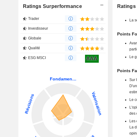
Ratings Surperformance
Ratings
Trader
La s
Investisseur
Points F
Globale
Avan
Qualité
part
Le g
ESG MSCI
AAA
Points F
Sur 
D'un
esti
Le c
L'op
des 
Les 
La d
opin