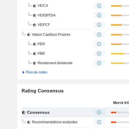
VE/CA
VE/EBITDA
VE/FCF
Valeur Capitaux Propres
PER
PBR
Rendement dividende
Plus de notes
Rating Consensus
Merck K
Consensus
Recommandations analystes