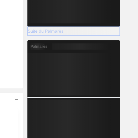
Suite du Palmarès
Palmarès