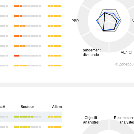
GaA
Secteur
Allemagne