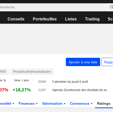
Conseils
Portefeuilles
Listes
Trading
Sc
Ajouter à une liste
Rapp
9905
Produits pharmaceutiques
a. 5j.
Varia. 1 janv.
05/08
Calendrier du jeudi 6 août
,07%
+18,27%
31/07
Agenda Zonebourse des résultats de sociétés : semaine du 3 au 7 août 2026
Société
Finances
Valorisation
Consensus
Ratings