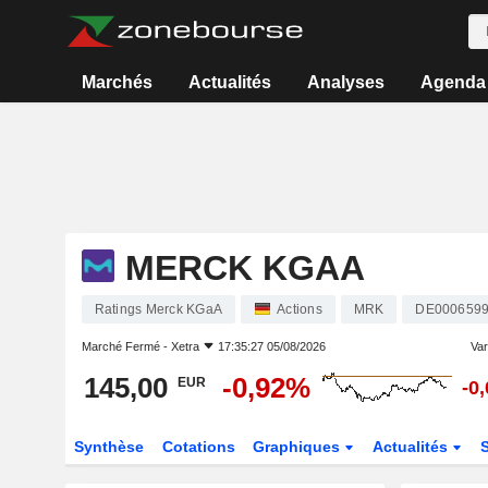
Marchés
Actualités
Analyses
Agenda
MERCK KGAA
Ratings Merck KGaA
Actions
MRK
DE000659
Marché Fermé -
Xetra
17:35:27 05/08/2026
Vari
145,00
-0,92%
EUR
-0
Synthèse
Cotations
Graphiques
Actualités