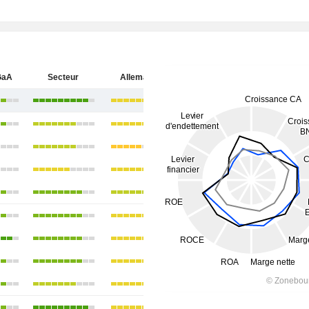
GaA
Secteur
Allemagne