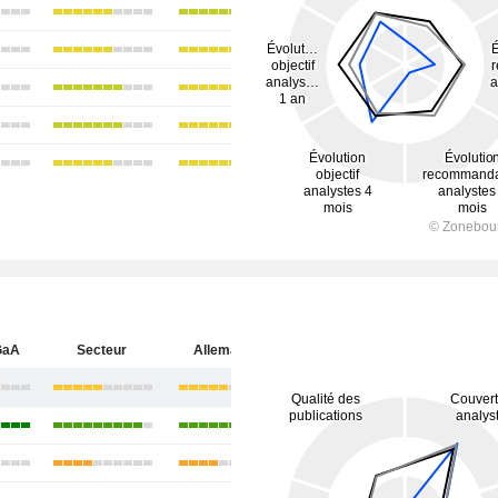
GaA
Secteur
Allemagne