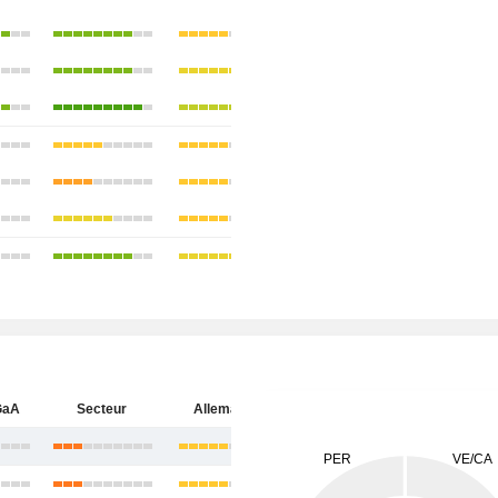
GaA
Secteur
Allemagne