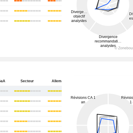
GaA
Secteur
Allemagne