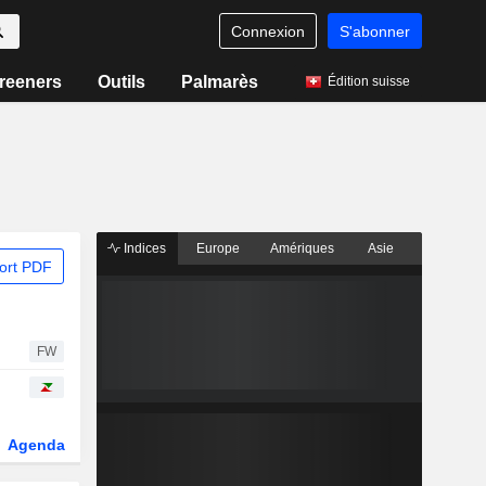
Connexion
S'abonner
reeners
Outils
Palmarès
Édition suisse
Indices
Europe
Amériques
Asie
ort PDF
FW
Agenda
Secteur
Dérivés
Fonds et ETFs