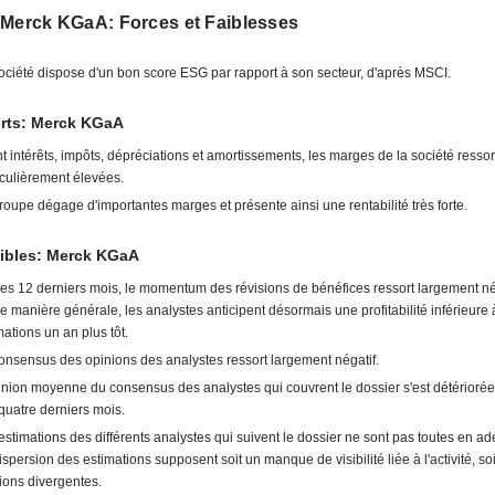
 Merck KGaA: Forces et Faiblesses
ociété dispose d'un bon score ESG par rapport à son secteur, d'après MSCI.
orts: Merck KGaA
t intérêts, impôts, dépréciations et amortissements, les marges de la société ressor
iculièrement élevées.
roupe dégage d'importantes marges et présente ainsi une rentabilité très forte.
aibles: Merck KGaA
les 12 derniers mois, le momentum des révisions de bénéfices ressort largement né
e manière générale, les analystes anticipent désormais une profitabilité inférieure 
mations un an plus tôt.
onsensus des opinions des analystes ressort largement négatif.
inion moyenne du consensus des analystes qui couvrent le dossier s'est détériorée
quatre derniers mois.
estimations des différents analystes qui suivent le dossier ne sont pas toutes en ad
ispersion des estimations supposent soit un manque de visibilité liée à l'activité, so
ions divergentes.