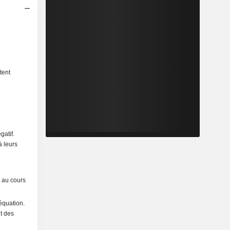
tent
gatif.
à leurs
 au cours
équation.
it des