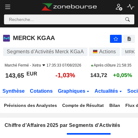
MERCK KGAA
143,65
€
-1,03%
MERCK KGAA
Segments d'Activités Merck KGaA
Actions
MRK
Marché Fermé -
Xetra
17:35:33 07/08/2026
Après clôture
21:58:35
EUR
-1,03%
143,65
143,72
+0,05%
Synthèse
Cotations
Graphiques
Actualités
Soci
Prévisions des Analystes
Compte de Résultat
Bilan
Flux d
Chiffre d'Affaires 2025 par Segments d'Activités