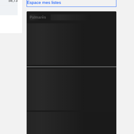
58,73 Md
Espace mes listes
Palmarès