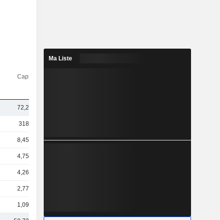
Ma Liste
Capi.($)
72,2 Md
318 Md
8,45 Md
4,75 Md
4,26 Md
2,77 Md
1,09 Md