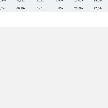
,64%
6,82x
3,18x
3,45x
16,02x
25,08x
,5%
66,29x
5,46x
4,85x
20,29x
27,54x