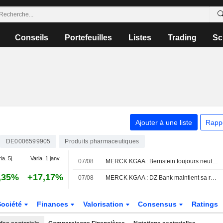
Conseils
Portefeuilles
Listes
Trading
Sc
Ajouter à une liste
Rapp
DE0006599905
Produits pharmaceutiques
ia. 5j.
Varia. 1 janv.
07/08
MERCK KGAA : Bernstein toujours neutre sur le dossier
,35%
+17,17%
07/08
MERCK KGAA : DZ Bank maintient sa recommandation à l'achat
Société
Finances
Valorisation
Consensus
Ratings