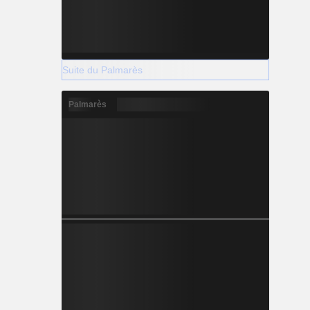
Suite du Palmarès
Palmarès