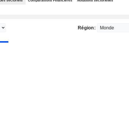
des sectoriels
Comparaisons Financières
Notations sectorielles
Région: