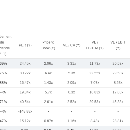
dement
du
Price to
VE /
VE / EBIT
PER (Y)
VE / CA (Y)
idende
Book (Y)
EBITDA (Y)
(Y)
Y+1)
,69%
24.45x
2.06x
3.31x
11.73x
20.58x
,75%
80.22x
6.4x
5.3x
22.55x
29.53x
,88%
16.47x
1.43x
2.09x
7.07x
8.53x
.--%
19.84x
5.7x
6.3x
16.83x
17.63x
,71%
40.54x
2.61x
2.52x
29.53x
45.38x
.--%
-148.88x
-
-
-
-
,47%
15.12x
0.87x
1.16x
8.43x
28.81x