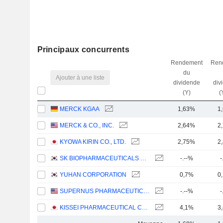
Principaux concurrents
Rendement
Ren
du
Ajouter à une liste
dividende
div
(Y)
(
MERCK KGAA
1,63%
1
MERCK & CO., INC.
2,64%
2
KYOWA KIRIN CO., LTD.
2,75%
2
SK BIOPHARMACEUTICALS CO., LTD.
-.--%
-
YUHAN CORPORATION
0,7%
0
SUPERNUS PHARMACEUTICALS, INC.
-.--%
-
KISSEI PHARMACEUTICAL CO., LTD.
4,1%
3