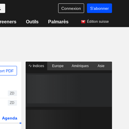
Connexion
S'abonner
reeners
Outils
Palmarès
Édition suisse
Indices
Europe
Amériques
Asie
ort PDF
ZD
ZD
Agenda
Secteur
Dérivés
Fonds et ETFs