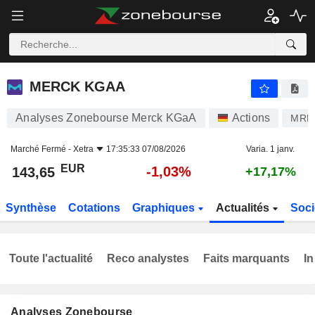
MERCK KGAA
143,65
€
-1,03%
MERCK KGAA
Analyses Zonebourse Merck KGaA
Actions
MRK
Marché Fermé -
Xetra
17:35:33 07/08/2026
Varia. 1 janv.
EUR
-1,03%
143,65
+17,17%
Synthèse
Cotations
Graphiques
Actualités
Soci
Toute l'actualité
Reco analystes
Faits marquants
In
Analyses Zonebourse