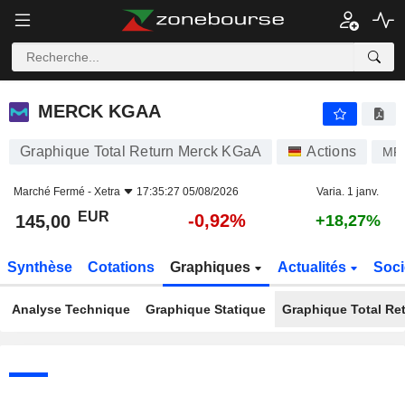
MERCK KGAA
145,00
€
-0,92%
MERCK KGAA
Graphique Total Return Merck KGaA
Actions
MR
Marché Fermé -
Xetra
17:35:27 05/08/2026
Varia. 1 janv.
EUR
-0,92%
145,00
+18,27%
Synthèse
Cotations
Graphiques
Actualités
Soci
Analyse Technique
Graphique Statique
Graphique Total Re