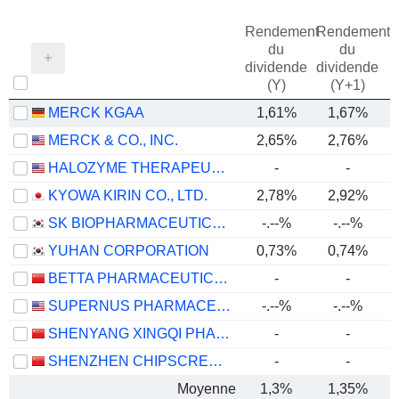
Rendement
Rendement
du
du
dividende
dividende
(Y)
(Y+1)
MERCK KGAA
1,61%
1,67%
MERCK & CO., INC.
2,65%
2,76%
HALOZYME THERAPEUTICS, INC.
-
-
KYOWA KIRIN CO., LTD.
2,78%
2,92%
SK BIOPHARMACEUTICALS CO., LTD.
-.--%
-.--%
YUHAN CORPORATION
0,73%
0,74%
BETTA PHARMACEUTICALS CO., LTD.
-
-
SUPERNUS PHARMACEUTICALS, INC.
-.--%
-.--%
-
SHENYANG XINGQI PHARMACEUTICAL CO.,LTD.
-
-
SHENZHEN CHIPSCREEN BIOSCIENCES CO., LTD.
-
-
Moyenne
1,3%
1,35%