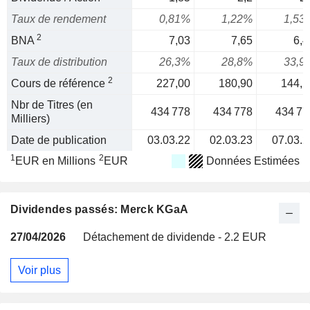
Taux de rendement
0,81%
1,22%
1,53
2
BNA
7,03
7,65
6,4
Taux de distribution
26,3%
28,8%
33,9
2
Cours de référence
227,00
180,90
144,1
Nbr de Titres (en
434 778
434 778
434 77
Milliers)
Date de publication
03.03.22
02.03.23
07.03.2
1
2
EUR en Millions
EUR
Données Estimées
Dividendes passés: Merck KGaA
27/04/2026
Détachement de dividende - 2.2 EUR
Voir plus