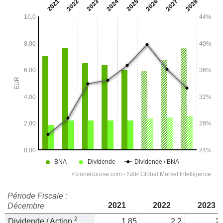
Période Fiscale :
2021
2022
2023
Décembre
2
Dividende / Action
1,85
2,2
2,