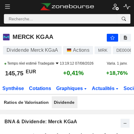
MERCK KGAA
145,75
€
+0,41%
MERCK KGAA
Dividende Merck KGaA
Actions
MRK
DE00065
Temps réel estimé
Tradegate
13:19:12 07/08/2026
Varia. 1 janv.
EUR
+0,41%
145,75
+18,76%
Synthèse
Cotations
Graphiques
Actualités
Soci
Ratios de Valorisation
Dividende
BNA & Dividende: Merck KGaA