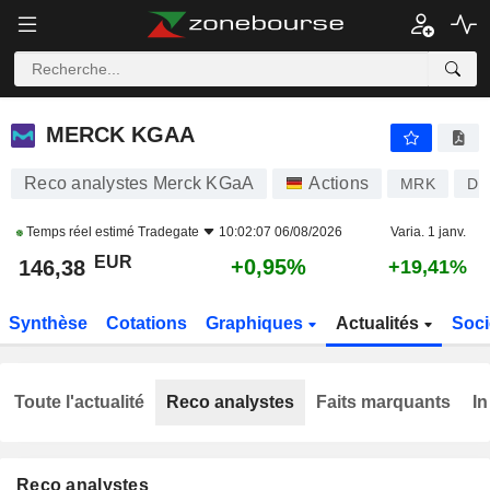
MERCK KGAA
146,38
€
+0,95%
MERCK KGAA
Reco analystes Merck KGaA
Actions
MRK
DE
Temps réel estimé
Tradegate
10:02:07 06/08/2026
Varia. 1 janv.
EUR
+0,95%
146,38
+19,41%
Synthèse
Cotations
Graphiques
Actualités
Soci
Toute l'actualité
Reco analystes
Faits marquants
In
Reco analystes