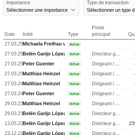
Importance
Type de transaction
Sélectionner une importance
Sélectionner un type d
Poste
Date
Initié
Type
principal
Qua
27.03.25
Michaela Freifrau von Glenck
Achat
27.03.25
Belén Garijo López
Directeur general
Achat
27.03.25
Peter Guenter
Dirigeant / cadre principal
Achat
27.03.25
Matthias Heinzel
Dirigeant / cadre principal
Achat
27.03.24
Matthias Heinzel
Dirigeant / cadre principal
Achat
27.03.24
Peter Guenter
Dirigeant / cadre principal
Achat
29.03.23
Matthias Heinzel
Dirigeant / cadre principal
Achat
29.03.23
Belén Garijo López
Directeur general
Achat
13.05.22
Belén Garijo López
Directeur general
23
Achat
23.12.21
Belén Garijo López
Directeur general
Achat