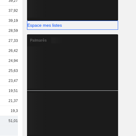
39,27 Md
37,92 Md
39,19 Md
Espace mes listes
28,59 Md
Palmarès
27,33 Md
26,42 Md
24,94 Md
25,63 Md
23,47 Md
19,51 Md
21,37 Md
19,3 Md
51,01 Md