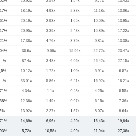
,02%
20.92x
2.54x
1.54x
9.77x
13.43x
,17%
18.19x
4.93x
2.33x
11.18x
13.06x
,61%
20.19x
2.93x
1.65x
10.09x
13.95x
,17%
20.95x
3.39x
2.43x
15.89x
17.22x
,21%
17.38x
4.76x
3.79x
9.81x
13.38x
,04%
30.6x
-9.66x
15.96x
22.72x
23.47x
.--%
87.4x
3.48x
6.96x
26.42x
27.15x
,5%
10.12x
1.72x
1.09x
5.91x
6.87x
.--%
33.01x
5.86x
6.41x
16.92x
18.21x
,71%
4.34x
1.1x
0.48x
4.25x
8.55x
,38%
12.38x
1.49x
0.97x
6.15x
7.36x
6%
13.92x
2.27x
1.57x
8.07x
9.64x
,71%
14,69x
6,96x
4,20x
16,43x
19,84x
,93%
5,72x
10,58x
4,99x
21,94x
27,38x