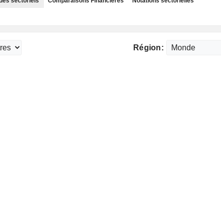
des sectoriels
Comparaisons Financières
Notations sectorielles
Région: