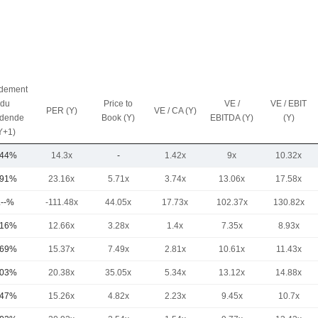
dement
du
Price to
VE /
VE / EBIT
PER (Y)
VE / CA (Y)
idende
Book (Y)
EBITDA (Y)
(Y)
Y+1)
,44%
14.3x
-
1.42x
9x
10.32x
,91%
23.16x
5.71x
3.74x
13.06x
17.58x
.--%
-111.48x
44.05x
17.73x
102.37x
130.82x
,16%
12.66x
3.28x
1.4x
7.35x
8.93x
,69%
15.37x
7.49x
2.81x
10.61x
11.43x
,03%
20.38x
35.05x
5.34x
13.12x
14.88x
,47%
15.26x
4.82x
2.23x
9.45x
10.7x