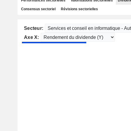
Performances sectorielles
Valorisations sectorielles
Dividen
Consensus sectoriel
Révisions sectorielles
Secteur:
Axe X: