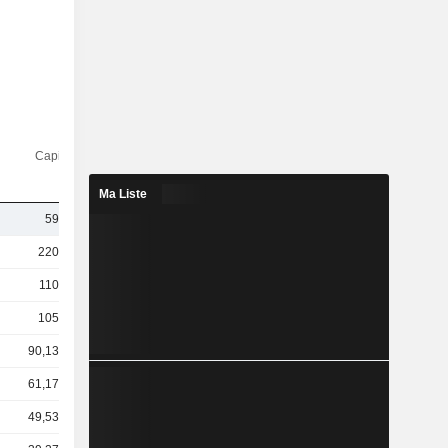
Capi.($)
Ma Liste
593 M
220 Md
110 Md
105 Md
90,13 Md
61,17 Md
49,53 Md