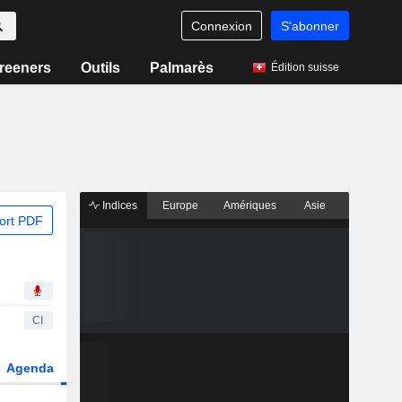
Connexion
S'abonner
reeners
Outils
Palmarès
Édition suisse
Indices
Europe
Amériques
Asie
ort PDF
CI
Agenda
Secteur
Dérivés