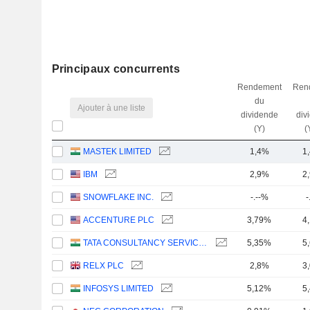
Principaux concurrents
Rendement
Ren
du
Ajouter à une liste
dividende
div
(Y)
(
MASTEK LIMITED
1,4%
1
IBM
2,9%
2
SNOWFLAKE INC.
-.--%
-
ACCENTURE PLC
3,79%
4
TATA CONSULTANCY SERVICES LTD.
5,35%
5
RELX PLC
2,8%
3
INFOSYS LIMITED
5,12%
5