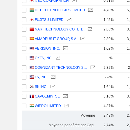
NEC CORPORATION
0,91%
1
HCL TECHNOLOGIES LIMITED
4,78%
5
FUJITSU LIMITED
1,45%
1
NARI TECHNOLOGY CO., LTD.
2,86%
3
AMADEUS IT GROUP, S.A.
2,89%
3
VERISIGN. INC.
1,02%
1
OKTA, INC.
-.--%
-
COGNIZANT TECHNOLOGY SOLUTIONS CORPORATION
2,32%
2
F5, INC.
-.--%
-
SK INC.
1,64%
1
CAPGEMINI SE
3,16%
3
WIPRO LIMITED
4,87%
Moyenne
2,49%
2
Moyenne pondérée par Capi.
2,74%
2