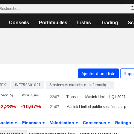
Conseils
Portefeuilles
Listes
Trading
Sc
Ajouter à une liste
Rapp
TEK
INE759A01021
Services et conseils en informatique
Varia. 5j.
Varia. 1 janv.
22/07
Transcript : Mastek Limited, Q1 2027 Earnings Call, Jul 22, 2026
-2,28%
-10,67%
21/07
Mastek Limited publie ses résultats pour le premier trimestre clos le 30 juin 2026
Société
Finances
Valorisation
Consensus
Ratings