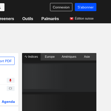
Connexion
S'abonner
reeners
Outils
Palmarès
Édition suisse
Indices
Europe
Amériques
Asie
ort PDF
CI
Agenda
Secteur
Dérivés