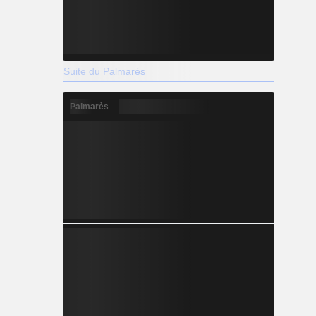
Suite du Palmarès
Palmarès