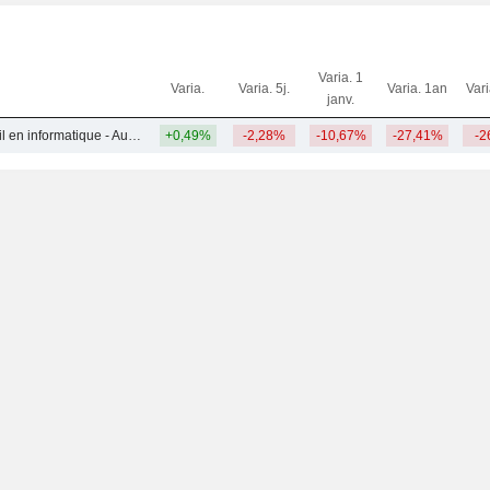
Varia. 1
Varia.
Varia. 5j.
Varia. 1an
Var
janv.
Services et conseil en informatique - Autres
+0,49%
-2,28%
-10,67%
-27,41%
-2