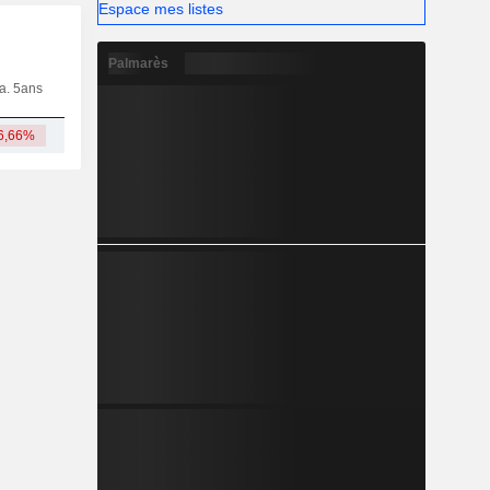
Espace mes listes
Palmarès
ia. 5ans
Capi.
CT
MT
LT
6,66%
597 M