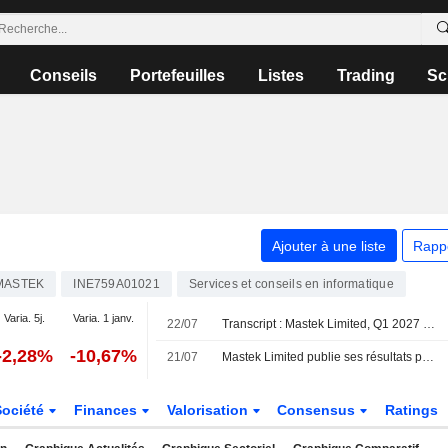
Conseils
Portefeuilles
Listes
Trading
Sc
Ajouter à une liste
Rapp
MASTEK
INE759A01021
Services et conseils en informatique
Varia. 5j.
Varia. 1 janv.
22/07
Transcript : Mastek Limited, Q1 2027 Earnings Call, Jul 22, 2026
-2,28%
-10,67%
21/07
Mastek Limited publie ses résultats pour le premier trimestre clos le 30 juin 2026
Société
Finances
Valorisation
Consensus
Ratings