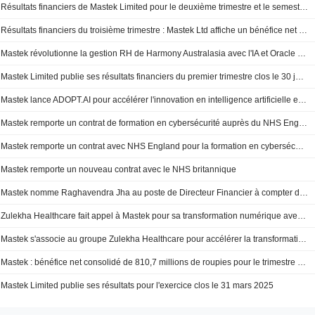
Résultats financiers de Mastek Limited pour le deuxième trimestre et le semestre clos le 30 septembre 2025
Résultats financiers du troisième trimestre : Mastek Ltd affiche un bénéfice net consolidé de 974,5 millions de roupies
Mastek révolutionne la gestion RH de Harmony Australasia avec l'IA et Oracle HCM Cloud Redwood UX/UI
Mastek Limited publie ses résultats financiers du premier trimestre clos le 30 juin 2025
Mastek lance ADOPT.AI pour accélérer l'innovation en intelligence artificielle et généraliser son adoption en entreprise
Mastek remporte un contrat de formation en cybersécurité auprès du NHS England
Mastek remporte un contrat avec NHS England pour la formation en cybersécurité des conseils d'administration et des SIRO
Mastek remporte un nouveau contrat avec le NHS britannique
Mastek nomme Raghavendra Jha au poste de Directeur Financier à compter du 19 mai 2025
Zulekha Healthcare fait appel à Mastek pour sa transformation numérique avec Oracle Fusion Cloud
Mastek s'associe au groupe Zulekha Healthcare pour accélérer la transformation numérique avec Oracle Fusion Cloud
Mastek : bénéfice net consolidé de 810,7 millions de roupies pour le trimestre de mars
Mastek Limited publie ses résultats pour l'exercice clos le 31 mars 2025