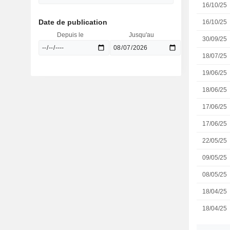
16/10/25
Date de publication
16/10/25
Depuis le
Jusqu'au
30/09/25
18/07/25
19/06/25
18/06/25
17/06/25
17/06/25
22/05/25
09/05/25
08/05/25
18/04/25
18/04/25