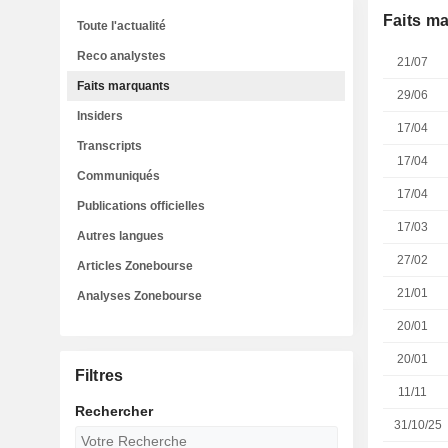
Faits m
Toute l'actualité
Reco analystes
21/07
Faits marquants
29/06
Insiders
17/04
Transcripts
17/04
Communiqués
17/04
Publications officielles
17/03
Autres langues
27/02
Articles Zonebourse
21/01
Analyses Zonebourse
20/01
20/01
Filtres
11/11
Rechercher
31/10/25