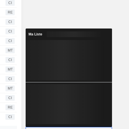
CI
RE
CI
CI
Ma Liste
CI
MT
CI
MT
CI
MT
CI
RE
CI