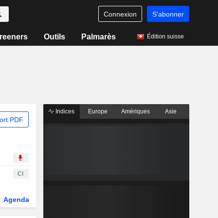
Connexion
S'abonner
reeners
Outils
Palmarès
Édition suisse
Indices
Europe
Amériques
Asie
ort PDF
CI
Agenda
Secteur
Dérivés