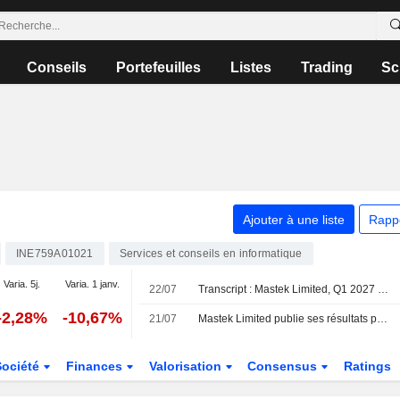
Conseils
Portefeuilles
Listes
Trading
Sc
Ajouter à une liste
Rapp
INE759A01021
Services et conseils en informatique
Varia. 5j.
Varia. 1 janv.
22/07
Transcript : Mastek Limited, Q1 2027 Earnings Call, Jul 22, 2026
-2,28%
-10,67%
21/07
Mastek Limited publie ses résultats pour le premier trimestre clos le 30 juin 2026
Société
Finances
Valorisation
Consensus
Ratings