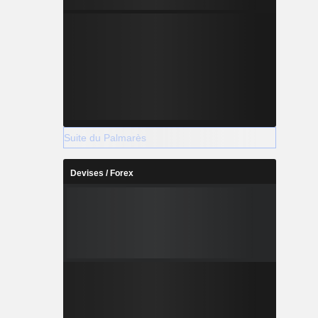
Suite du Palmarès
Devises / Forex