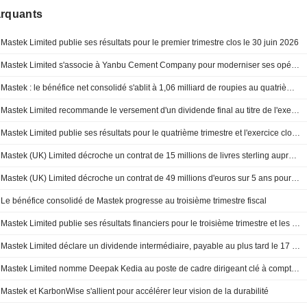
arquants
Mastek Limited publie ses résultats pour le premier trimestre clos le 30 juin 2026
Mastek Limited s'associe à Yanbu Cement Company pour moderniser ses opérations, de la production à l'expédition
Mastek : le bénéfice net consolidé s'ablit à 1,06 milliard de roupies au quatrième trimestre
Mastek Limited recommande le versement d'un dividende final au titre de l'exercice clos le 31 mars 2026
Mastek Limited publie ses résultats pour le quatrième trimestre et l'exercice clos le 31 mars 2026
Mastek (UK) Limited décroche un contrat de 15 millions de livres sterling auprès de la Financial Conduct Authority
Mastek (UK) Limited décroche un contrat de 49 millions d'euros sur 5 ans pour le service de développement d'applications biométriques du Home Office
Le bénéfice consolidé de Mastek progresse au troisième trimestre fiscal
Mastek Limited publie ses résultats financiers pour le troisième trimestre et les neuf premiers mois clos le 31 décembre 2025
Mastek Limited déclare un dividende intermédiaire, payable au plus tard le 17 février 2026
Mastek Limited nomme Deepak Kedia au poste de cadre dirigeant clé à compter du 11 novembre 2025
Mastek et KarbonWise s'allient pour accélérer leur vision de la durabilité