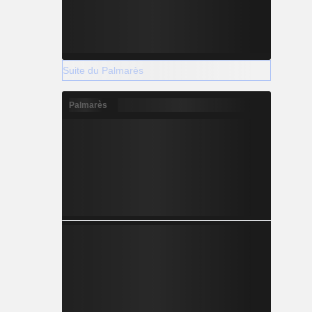
Suite du Palmarès
Palmarès