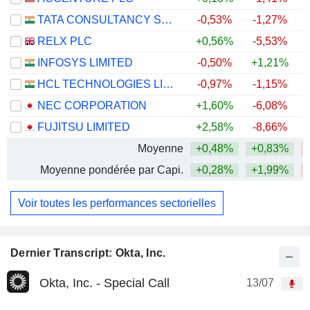
TATA CONSULTANCY SERVICES LTD.
-0,53%
-1,27%
RELX PLC
+0,56%
-5,53%
INFOSYS LIMITED
-0,50%
+1,21%
HCL TECHNOLOGIES LIMITED
-0,97%
-1,15%
NEC CORPORATION
+1,60%
-6,08%
FUJITSU LIMITED
+2,58%
-8,66%
Moyenne
+0,48%
+0,83%
Moyenne pondérée par Capi.
+0,28%
+1,99%
Voir toutes les performances sectorielles
Dernier Transcript: Okta, Inc.
Okta, Inc. - Special Call
13/07