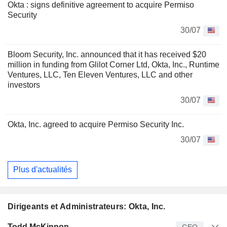
Okta : signs definitive agreement to acquire Permiso
Security
30/07
Bloom Security, Inc. announced that it has received $20
million in funding from Glilot Corner Ltd, Okta, Inc., Runtime
Ventures, LLC, Ten Eleven Ventures, LLC and other
investors
30/07
Okta, Inc. agreed to acquire Permiso Security Inc.
30/07
Plus d'actualités
Dirigeants et Administrateurs: Okta, Inc.
Dirigeant
Titre
Age
Depuis
Todd McKinnon