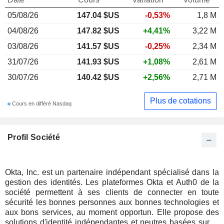
05/08/26
147.04 $US
-0,53%
1,8 M
04/08/26
147.82 $US
+4,41%
3,22 M
03/08/26
141.57 $US
-0,25%
2,34 M
31/07/26
141.93 $US
+1,08%
2,61 M
30/07/26
140.42 $US
+2,56%
2,71 M
Plus de cotations
Cours en différé Nasdaq
Profil Société
Okta, Inc. est un partenaire indépendant spécialisé dans la
gestion des identités. Les plateformes Okta et Auth0 de la
société permettent à ses clients de connecter en toute
sécurité les bonnes personnes aux bonnes technologies et
aux bons services, au moment opportun. Elle propose des
solutions d'identité indépendantes et neutres basées sur le