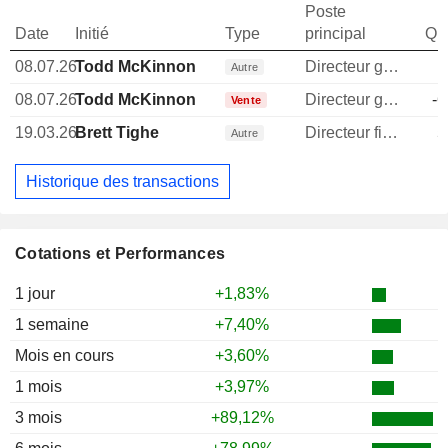
Poste
Date
Initié
Type
principal
Qua
08.07.26
Todd McKinnon
Directeur general
Autre
08.07.26
Todd McKinnon
Directeur general
-6
Vente
19.03.26
Brett Tighe
Directeur financier
5
Autre
Historique des transactions
Cotations et Performances
1 jour
+1,83%
1 semaine
+7,40%
Mois en cours
+3,60%
1 mois
+3,97%
3 mois
+89,12%