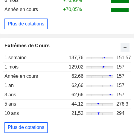
6 mois
+78,99%
Année en cours
+70,05%
Plus de cotations
Extrêmes de Cours
1 semaine
137,76
151,57
1 mois
129,02
157
Année en cours
62,66
157
1 an
62,66
157
3 ans
62,66
157
5 ans
44,12
276,3
10 ans
21,52
294
Plus de cotations