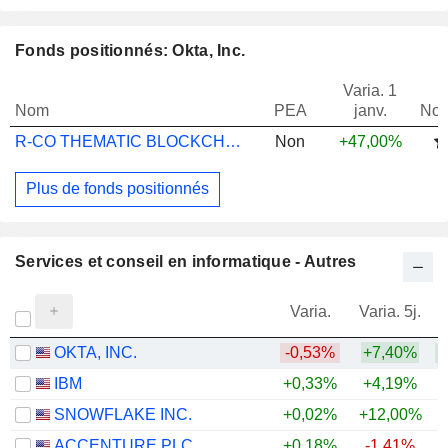
Fonds positionnés: Okta, Inc.
Varia. 1
Nom
PEA
janv.
Not
R-CO THEMATIC BLOCKCHAIN GLOBAL EQ P EUR
Non
+47,00%
Plus de fonds positionnés
Services et conseil en informatique - Autres
Varia.
Varia. 5j.
OKTA, INC.
-0,53%
+7,40%
+
IBM
+0,33%
+4,19%
SNOWFLAKE INC.
+0,02%
+12,00%
+
ACCENTURE PLC
+0,18%
-1,41%