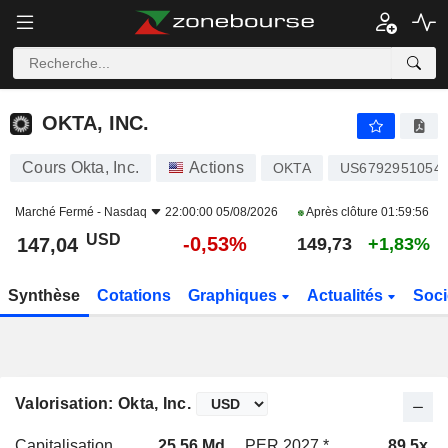
OKTA, INC.
147,04
$
-0,53%
OKTA, INC.
Cours Okta, Inc.
Actions
OKTA
US6792951054
Marché Fermé -
Nasdaq
22:00:00 05/08/2026
Après clôture
01:59:56
USD
-0,53%
147,04
149,73
+1,83%
Synthèse
Cotations
Graphiques
Actualités
Soci
Valorisation: Okta, Inc.
Capitalisation
25,56 Md
PER 2027 *
89,5x