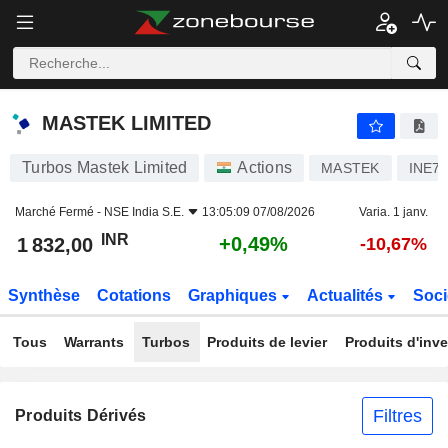
MASTEK LIMITED
1 832,00
₹
+0,49%
MASTEK LIMITED
Turbos Mastek Limited
Actions
MASTEK
INE7
Marché Fermé -
NSE India S.E.
13:05:09 07/08/2026
Varia. 1 janv.
INR
+0,49%
1 832,00
-10,67%
Synthèse
Cotations
Graphiques
Actualités
Soci
Tous
Warrants
Turbos
Produits de levier
Produits d'inv
Filtres
Produits Dérivés