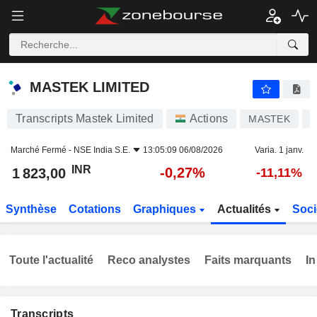
MASTEK LIMITED
1 823,00
₹
-0,27%
MASTEK LIMITED
Transcripts Mastek Limited
Actions
MASTEK
I
Marché Fermé -
NSE India S.E.
13:05:09 06/08/2026
Varia. 1 janv.
INR
-0,27%
1 823,00
-11,11%
Synthèse
Cotations
Graphiques
Actualités
Soci
Toute l'actualité
Reco analystes
Faits marquants
In
Transcripts