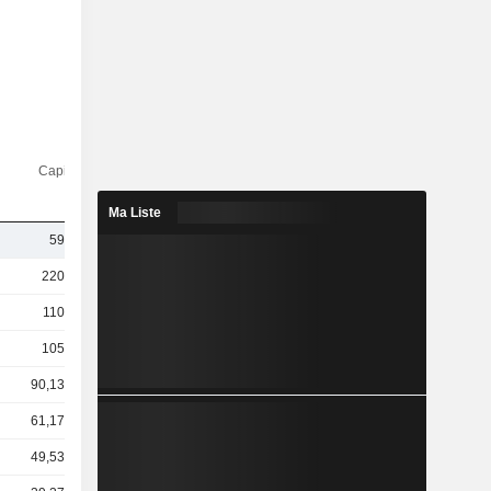
Capi.($)
Ma Liste
593 M
220 Md
110 Md
105 Md
90,13 Md
61,17 Md
49,53 Md