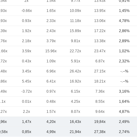
.54x
2x
1.54x
9.77x
13.43x
0,91%
.93x
-0.66x
1.65x
10.09x
13.95x
1,45%
.93x
0.93x
2.33x
11.18x
13.06x
4,78%
.39x
1.92x
2.43x
15.89x
17.22x
2,86%
.76x
2.18x
3.79x
9.81x
13.38x
2,89%
9.66x
3.59x
15.96x
22.72x
23.47x
1,02%
.72x
0.43x
1.09x
5.91x
6.87x
2,32%
.48x
3.45x
6.96x
26.42x
27.15x
-.--%
.86x
5.45x
6.41x
16.92x
18.21x
-.--%
.49x
-3.72x
0.97x
6.15x
7.36x
3,16%
1.1x
0.01x
0.48x
4.25x
8.55x
1,64%
.27x
2.2x
1.57x
8.07x
9.64x
4,87%
,96x
1,47x
4,20x
16,43x
19,84x
2,49%
0,58x
0,85x
4,99x
21,94x
27,38x
2,74%