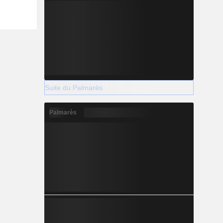
Suite du Palmarès
Palmarès