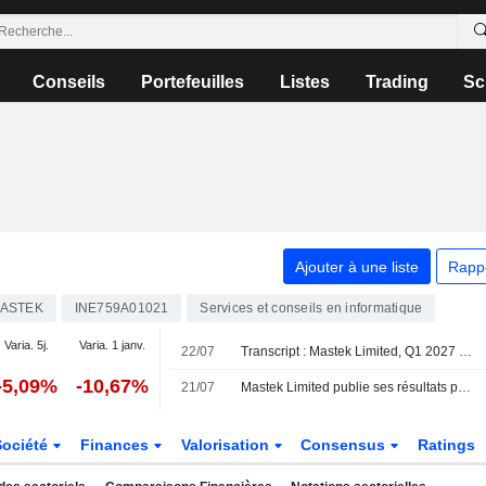
Conseils
Portefeuilles
Listes
Trading
Sc
Ajouter à une liste
Rapp
ASTEK
INE759A01021
Services et conseils en informatique
Varia. 5j.
Varia. 1 janv.
22/07
Transcript : Mastek Limited, Q1 2027 Earnings Call, Jul 22, 2026
-5,09%
-10,67%
21/07
Mastek Limited publie ses résultats pour le premier trimestre clos le 30 juin 2026
Société
Finances
Valorisation
Consensus
Ratings