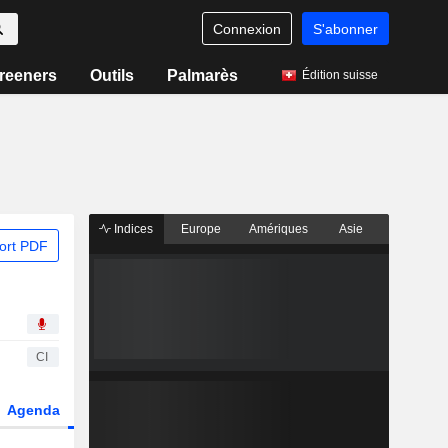
Connexion
S'abonner
reeners
Outils
Palmarès
Édition suisse
Indices
Europe
Amériques
Asie
ort PDF
CI
Agenda
Secteur
Dérivés