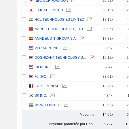
NEC CORPORATION
20.92x
2
FUJITSU LIMITED
20.19x
2
HCL TECHNOLOGIES LIMITED
18.19x
4
NARI TECHNOLOGY CO., LTD.
20.95x
3
AMADEUS IT GROUP, S.A.
17.38x
4
VERISIGN. INC.
30.6x
-
COGNIZANT TECHNOLOGY SOLUTIONS CORPORATION
10.12x
1
OKTA, INC.
87.4x
3
F5, INC.
33.01x
5
CAPGEMINI SE
12.38x
1
SK INC.
4.34x
WIPRO LIMITED
13.92x
2
Moyenne
14,69x
6
Moyenne pondérée par Capi.
5,72x
1