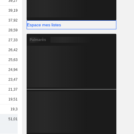
39,27 Md
39,19 Md
37,92 Md
Espace mes listes
28,59 Md
Palmarès
27,33 Md
26,42 Md
25,63 Md
24,94 Md
23,47 Md
21,37 Md
19,51 Md
19,3 Md
51,01 Md