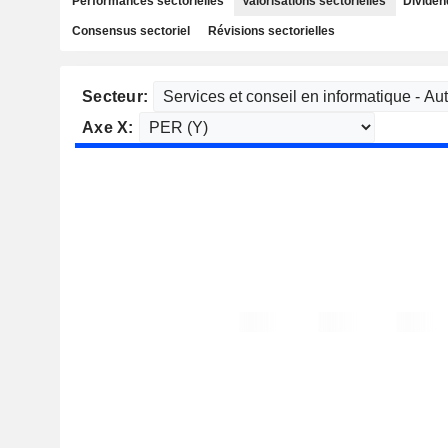
Performances sectorielles
Valorisations sectorielles
Dividen
Consensus sectoriel
Révisions sectorielles
Secteur:
Axe X: