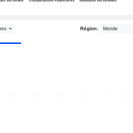
des sectoriels
Comparaisons Financières
Notations sectorielles
Région: