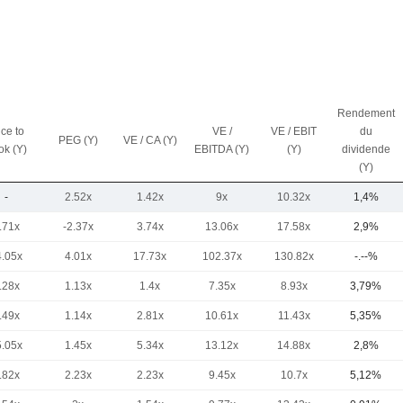
Rendement
ice to
VE /
VE / EBIT
du
PEG (Y)
VE / CA (Y)
ok (Y)
EBITDA (Y)
(Y)
dividende
(Y)
-
2.52x
1.42x
9x
10.32x
1,4%
.71x
-2.37x
3.74x
13.06x
17.58x
2,9%
4.05x
4.01x
17.73x
102.37x
130.82x
-.--%
.28x
1.13x
1.4x
7.35x
8.93x
3,79%
.49x
1.14x
2.81x
10.61x
11.43x
5,35%
5.05x
1.45x
5.34x
13.12x
14.88x
2,8%
.82x
2.23x
2.23x
9.45x
10.7x
5,12%