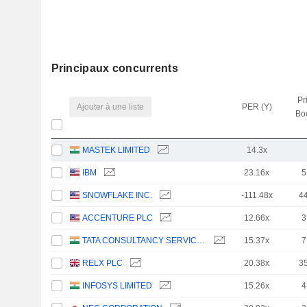
Principaux concurrents
Pr
Ajouter à une liste
PER (Y)
Bo
MASTEK LIMITED
14.3x
IBM
23.16x
5
SNOWFLAKE INC.
-111.48x
4
ACCENTURE PLC
12.66x
3
TATA CONSULTANCY SERVICES LTD.
15.37x
7
RELX PLC
20.38x
3
INFOSYS LIMITED
15.26x
4