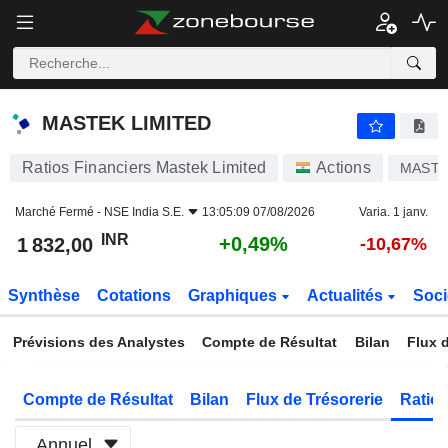
MASTEK LIMITED
1 832,00
₹
+0,49%
MASTEK LIMITED
Ratios Financiers Mastek Limited
Actions
MAST
Marché Fermé -
NSE India S.E.
13:05:09 07/08/2026
Varia. 1 janv.
INR
+0,49%
1 832,00
-10,67%
Synthèse
Cotations
Graphiques
Actualités
Soci
Prévisions des Analystes
Compte de Résultat
Bilan
Flux d
Compte de Résultat
Bilan
Flux de Trésorerie
Ratios
Annuel