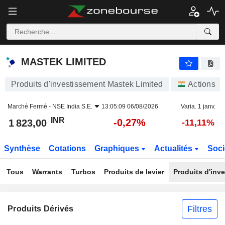
MASTEK LIMITED
1 823,00
₹
-0,27%
MASTEK LIMITED
Produits d'investissement Mastek Limited
Actions
Marché Fermé -
NSE India S.E.
13:05:09 06/08/2026
Varia. 1 janv.
INR
-0,27%
1 823,00
-11,11%
Synthèse
Cotations
Graphiques
Actualités
Soci
Tous
Warrants
Turbos
Produits de levier
Produits d'inv
Filtres
Produits Dérivés