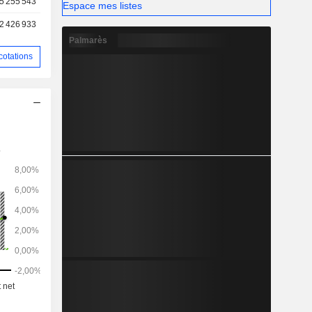
5 255 543
Espace mes listes
2 426 933
Palmarès
cotations