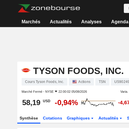
Marchés
Actualités
Analyses
Agenda
TYSON FOODS, INC.
Cours Tyson Foods, Inc.
Actions
TSN
US9024
Marché Fermé -
NYSE
22:00:02 05/08/2026
Varia. 
58,19
-0,94%
USD
-4,6
Synthèse
Cotations
Graphiques
Actualités