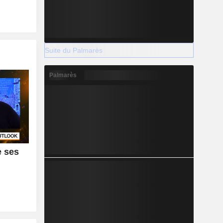
Suite du Palmarès
Palmarès
e ses