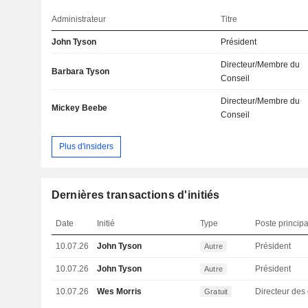
Administrateur
Titre
John Tyson
Président
Directeur/Membre du
Barbara Tyson
Conseil
Directeur/Membre du
Mickey Beebe
Conseil
Plus d'insiders
Dernières transactions d'initiés
Date
Initié
Type
Poste principa
10.07.26
John Tyson
Président
Autre
10.07.26
John Tyson
Président
Autre
10.07.26
Wes Morris
Gratuit