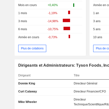
Mois en cours
+0,40%
Année en c
1 mois
-1,19%
1 an
3 mois
-14,98%
3 ans
6 mois
-10,75%
5 ans
Année en cours
-0,73%
10 ans
Plus de cotations
Plus de c
Dirigeants et Administrateurs: Tyson Foods, Inc
Dirigeant
Titre
Donnie King
Directeur Général
Curt Calaway
Directeur Financier/CFO
Directeur
Mike Wheeler
Technique/Scientifique/R