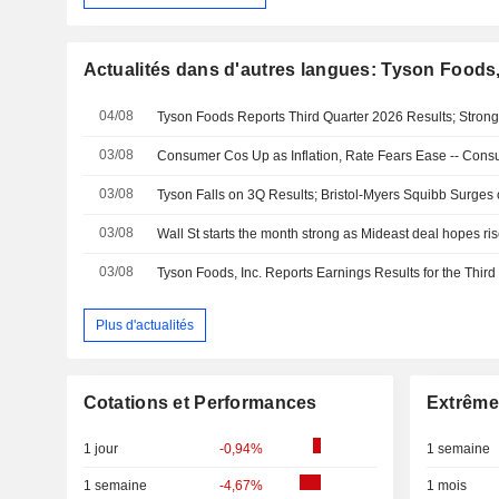
Actualités dans d'autres langues: Tyson Foods,
04/08
03/08
Consumer Cos Up as Inflation, Rate Fears Ease -- Co
03/08
03/08
Wall St starts the month strong as Mideast deal hopes ri
03/08
Plus d'actualités
Cotations et Performances
Extrême
1 jour
-0,94%
1 semaine
1 semaine
-4,67%
1 mois