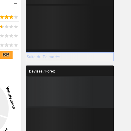
BB
Suite du Palmarès
Devises / Forex