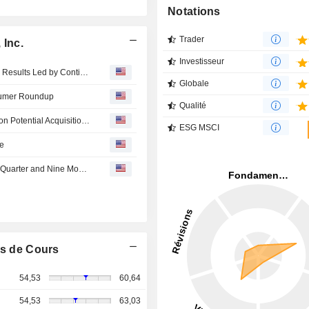
Notations
Trader
 Inc.
Investisseur
Tyson Foods Reports Third Quarter 2026 Results; Strong Results Led by Continued Strength in Chicken and Prepared Foods
Globale
nsumer Roundup
Qualité
Tyson Falls on 3Q Results; Bristol-Myers Squibb Surges on Potential Acquisition | Stock Movers
ESG MSCI
se
Tyson Foods, Inc. Reports Earnings Results for the Third Quarter and Nine Months Ended June 27, 2026
s de Cours
54,53
60,64
54,53
63,03