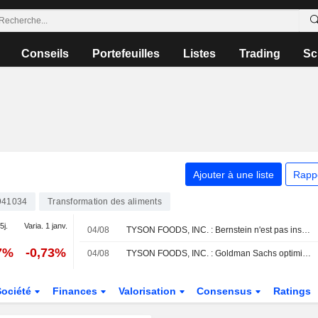
Conseils
Portefeuilles
Listes
Trading
Sc
Ajouter à une liste
Rapp
941034
Transformation des aliments
5j.
Varia. 1 janv.
04/08
TYSON FOODS, INC. : Bernstein n'est pas inspiré par le dossier
7%
-0,73%
04/08
TYSON FOODS, INC. : Goldman Sachs optimiste sur le dossier
Société
Finances
Valorisation
Consensus
Ratings