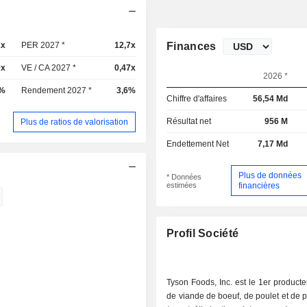
2x
PER 2027 *
12,7x
Finances
9x
VE / CA 2027 *
0,47x
2026 *
9%
Rendement 2027 *
3,6%
Chiffre d'affaires
56,54 Md
Résultat net
956 M
Plus de ratios de valorisation
Endettement Net
7,17 Md
Plus de données
* Données
estimées
financières
Profil Société
Tyson Foods, Inc. est le 1er product
de viande de boeuf, de poulet et de 