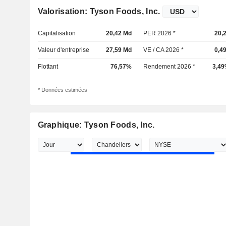
Valorisation: Tyson Foods, Inc.
Capitalisation
20,42 Md
PER 2026 *
20,
Valeur d'entreprise
27,59 Md
VE / CA 2026 *
0,4
Flottant
76,57%
Rendement 2026 *
3,4
* Données estimées
Graphique: Tyson Foods, Inc.