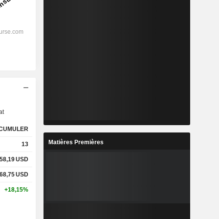
s
at
CUMULER
Matières Premières
13
58,19
USD
68,75
USD
+18,15%