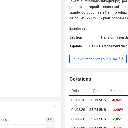
(avant éliminations intragroupe) par
produits se répartit comme suit : - produits de
viande de boeuf (38,3%) ; - produits de viande
de poulet (29,8%) ; - plats congelés et surgelés
(17,6%) : charcuteries cuisinées, plat
Employés
pizzas, tortillas de maïs, sauces, etc. ; - produi
de viande de porc (10,2%). Le solde du CA
Secteur
Transformation d
(4,1%) concerne notamment les 
Agenda
01/09
Détachement de dividende
réalisées à l'international. La commercialisation
des produits est assurée auprès des 
alimentaires, des magasins libres se
Plus d'informations sur la société
restaurants, des hôtels, des éc
établissements de santé, etc.
Cotations
Date
Cours
Variation
05/08/26
58.19 $US
-0,94%
04/08/26
58.74 $US
-1,46%
03/08/26
59.61 $US
+2,85%
dossier
ZM