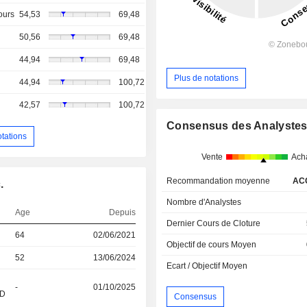
ours
54,53
69,48
50,56
69,48
44,94
69,48
Plus de notations
44,94
100,72
42,57
100,72
Consensus des Analyste
otations
Vente
Ach
Recommandation moyenne
AC
.
Nombre d'Analystes
Age
Depuis
Dernier Cours de Cloture
64
02/06/2021
Objectif de cours Moyen
52
13/06/2024
Ecart / Objectif Moyen
-
01/10/2025
&D
Consensus