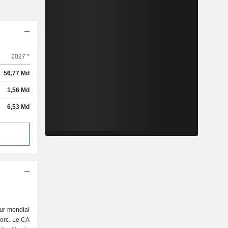
2027 *
56,77 Md
1,56 Md
6,53 Md
eur mondial
porc. Le CA