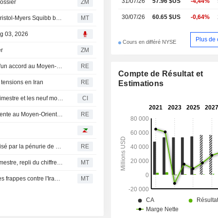
31/07/26
57.96 $US
-4,44%
ossier
ZM
30/07/26
60.65 $US
-0,64%
Tyson chute après ses résultats du troisième trimestre ; Bristol-Myers Squibb bondit sur des rumeurs d'acquisition | Les mouvements de séance
MT
ug 03, 2026
Plus de 
Cours en différé NYSE
er
ZM
Wall Street entame le mois en force, portée par l'espoir d'un accord au Moyen-Orient
RE
Compte de Résultat et
 tensions en Iran
RE
Estimations
Tyson Foods, Inc. publie ses résultats pour le troisième trimestre et les neuf mois clos le 27 juin 2026
CI
Wall Street attendue en hausse sur fond d'espoirs de détente au Moyen-Orient ; la santé sous les projecteurs
RE
Tyson Foods abaisse ses prévisions de bénéfices, pénalisé par la pénurie de bétail aux États-Unis
RE
Tyson Foods : hausse du bénéfice ajusté au troisième trimestre, repli du chiffre d'affaires et recul du titre en avant-bourse
MT
Wall Street en hausse avant l'ouverture : Trump annule les frappes contre l'Iran ; le marché de l'emploi et les résultats d'entreprises en ligne de mire
MT