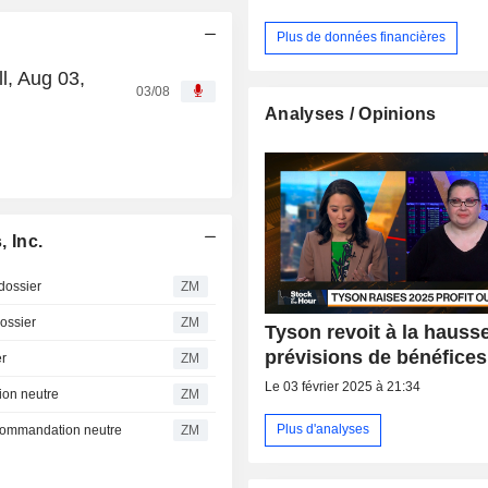
Plus de données financières
l, Aug 03,
03/08
Analyses / Opinions
 Inc.
dossier
ZM
ossier
ZM
Tyson revoit à la hauss
prévisions de bénéfices
er
ZM
Le 03 février 2025 à 21:34
on neutre
ZM
Plus d'analyses
commandation neutre
ZM