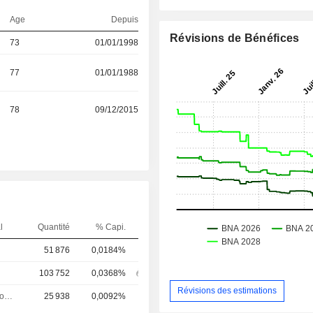
Age
Depuis
Révisions de Bénéfices
73
01/01/1998
77
01/01/1988
78
09/12/2015
l
Quantité
% Capi.
51 876
0,0184%
103 752
0,0368%
Révisions des estimations
Directeur des operations
25 938
0,0092%