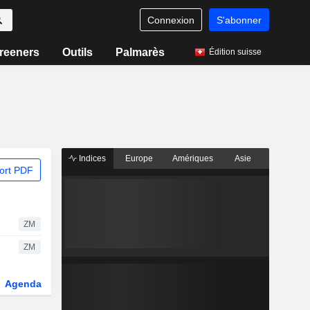
Connexion
S'abonner
reeners
Outils
Palmarès
Édition suisse
Indices
Europe
Amériques
Asie
ort PDF
ZM
ZM
Agenda
Secteur
Dérivés
Fonds et ETFs