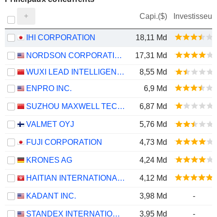
Capi.($)
Investisseur
IHI CORPORATION
18,11 Md
NORDSON CORPORATION
17,31 Md
WUXI LEAD INTELLIGENT EQUIPMENT CO.,LTD.
8,55 Md
ENPRO INC.
6,9 Md
SUZHOU MAXWELL TECHNOLOGIES CO., LTD.
6,87 Md
VALMET OYJ
5,76 Md
FUJI CORPORATION
4,73 Md
KRONES AG
4,24 Md
HAITIAN INTERNATIONAL HOLDINGS LIMITED
4,12 Md
KADANT INC.
3,98 Md
-
STANDEX INTERNATIONAL CORPORATION
3,95 Md
-