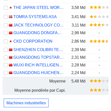
THE JAPAN STEEL WORKS, LTD.
3,58 Md
TOMRA SYSTEMS ASA
3,41 Md
JACK TECHNOLOGY CO.,LTD
3,11 Md
GUANGDONG DONGFANG PRECISION SCIENCE & TECHNOLOGY CO., LTD.
2,98 Md
-
CKD CORPORATION
2,86 Md
SHENZHEN COLIBRI TECHNOLOGIES CO., LTD.
2,39 Md
-
GUANGDONG TOPSTAR TECHNOLOGY CO., LTD.
2,31 Md
-
WUXI RICH INTELLIGENT EQUIPMENT CO., LTD.
2,28 Md
-
GUANGDONG HUICHENG VACUUM TECHNOLOGY CO., LTD.
2,24 Md
-
Moyenne
5,48 Md
Moyenne pondérée par Capi.
Machines industrielles