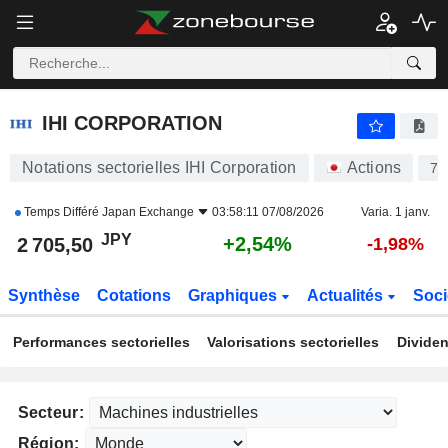
IHI CORPORATION
2 705,50
¥
+2,54%
IHI CORPORATION
Notations sectorielles IHI Corporation
Actions
70
Temps Différé
Japan Exchange
03:58:11 07/08/2026
Varia. 1 janv.
JPY
+2,54%
2 705,50
-1,98%
Synthèse
Cotations
Graphiques
Actualités
Soci
Performances sectorielles
Valorisations sectorielles
Dividen
Secteur:
Région: