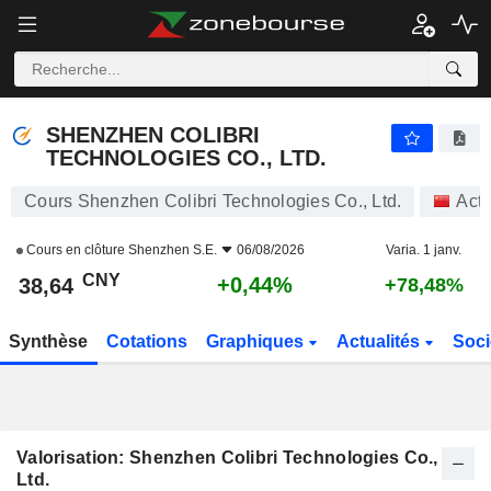
SHENZHEN COLIBRI TECHNOLOGIES CO., LTD.
38,64
¥
+0,44%
SHENZHEN COLIBRI
TECHNOLOGIES CO., LTD.
Cours Shenzhen Colibri Technologies Co., Ltd.
Acti
Cours en clôture
Shenzhen S.E.
06/08/2026
Varia. 1 janv.
CNY
+0,44%
38,64
+78,48%
Synthèse
Cotations
Graphiques
Actualités
Soci
Valorisation: Shenzhen Colibri Technologies Co.,
Ltd.