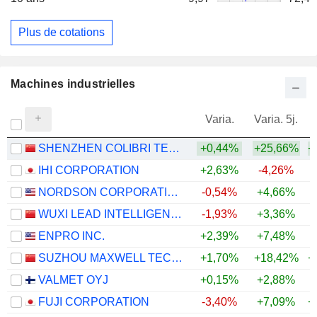
Plus de cotations
Machines industrielles
Varia.
Varia. 5j.
SHENZHEN COLIBRI TECHNOLOGIES CO., LTD.
+0,44%
+25,66%
+
IHI CORPORATION
+2,63%
-4,26%
+
NORDSON CORPORATION
-0,54%
+4,66%
+
WUXI LEAD INTELLIGENT EQUIPMENT CO.,LTD.
-1,93%
+3,36%
+
ENPRO INC.
+2,39%
+7,48%
+
SUZHOU MAXWELL TECHNOLOGIES CO., LTD.
+1,70%
+18,42%
+
VALMET OYJ
+0,15%
+2,88%
FUJI CORPORATION
-3,40%
+7,09%
+