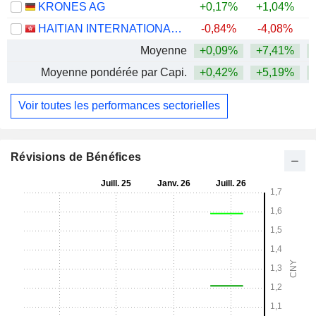
KRONES AG
+0,17%
+1,04%
HAITIAN INTERNATIONAL HOLDINGS LIMITED
-0,84%
-4,08%
Moyenne
+0,09%
+7,41%
+
Moyenne pondérée par Capi.
+0,42%
+5,19%
+
Voir toutes les performances sectorielles
Révisions de Bénéfices