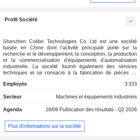
Profil Société
Shenzhen Colibri Technologies Co Ltd est une société
basée en Chine dont l'activité principale porte sur la
recherche et le développement, la conception, la production
et la commercialisation d'équipements d'automatisation
industrielle. La société fournit également des services
techniques et se consacre à la fabrication de pièces de
précision. Ses produits comprennent principalement des
Employés
3 333
équipements de test automatisés et d'assemblage
automatisé, des accessoires pour équipements
Secteur
Machines et équipements industriels
d'automatisation, des pièces de précision et des solutions
de fabrication intelligentes. Les produits de la société sont
Agenda
28/08
Publication des résultats - Q2 2026
principalement utilisés dans les secteurs des terminaux
mobiles, des énergies nouvelles, du photovoltaïque, des
semi-conducteurs, de l'automobile, des disques durs, de la
Plus d'informations sur la société
santé et d'autres industries. La société exerce
principalement ses activités sur les marchés nationaux et