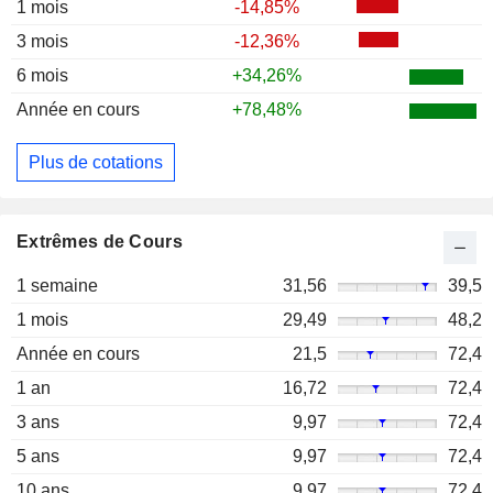
1 mois
-14,85%
3 mois
-12,36%
6 mois
+34,26%
Année en cours
+78,48%
Plus de cotations
Extrêmes de Cours
1 semaine
31,56
39,5
1 mois
29,49
48,2
Année en cours
21,5
72,4
1 an
16,72
72,4
3 ans
9,97
72,4
5 ans
9,97
72,4
10 ans
9,97
72,4