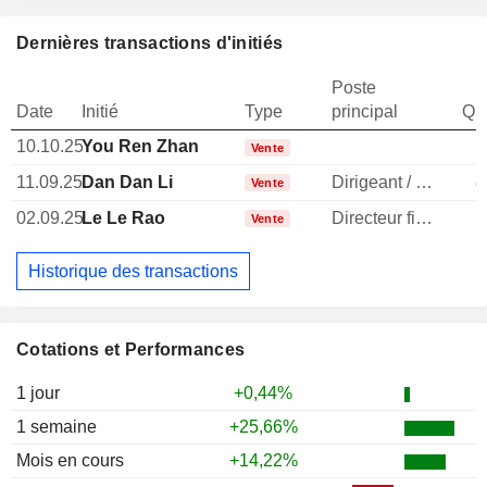
Dernières transactions d'initiés
Poste
Date
Initié
Type
principal
Qua
10.10.25
You Ren Zhan
Vente
11.09.25
Dan Dan Li
Dirigeant / cadre principal
8
Vente
02.09.25
Le Le Rao
Directeur financier
1
Vente
Historique des transactions
Cotations et Performances
1 jour
+0,44%
1 semaine
+25,66%
Mois en cours
+14,22%