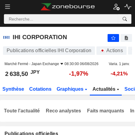
IHI CORPORATION
2 638,50
¥
-1,97%
IHI CORPORATION
Publications officielles IHI Corporation
Actions
7
Marché Fermé -
Japan Exchange
08:30:00 06/08/2026
Varia. 1 janv.
JPY
-1,97%
2 638,50
-4,21%
Synthèse
Cotations
Graphiques
Actualités
Soci
Toute l'actualité
Reco analystes
Faits marquants
In
Publications officielles