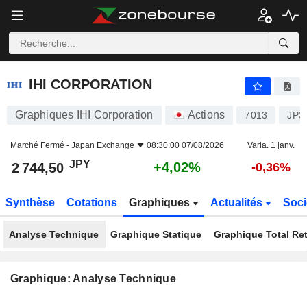
IHI CORPORATION
2 744,50
¥
+4,02%
IHI CORPORATION
Graphiques IHI Corporation
Actions
7013
JP3
Marché Fermé -
Japan Exchange
08:30:00 07/08/2026
Varia. 1 janv.
JPY
+4,02%
2 744,50
-0,36%
Synthèse
Cotations
Graphiques
Actualités
Soci
Analyse Technique
Graphique Statique
Graphique Total Re
Graphique: Analyse Technique