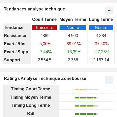
Tendances analyse technique
Court Terme
Moyen Terme
Long Terme
Tendance
Baissière
Neutre
Neutre
Résistance
2 889
4 500
4 384
Ecart / Rés.
-5,00%
-39,01%
-37,40%
Ecart / Supp.
+7,44%
+16,39%
+27,23%
Support
2 554,5
2 358
2 157,14
Ratings Analyse Technique Zonebourse
Timing Court Terme
Timing Moyen Terme
Timing Long Terme
RSI