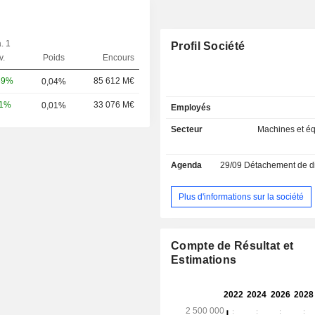
. 1
Profil Société
v.
Poids
Encours
89%
85 612 M€
0,04%
81%
33 076 M€
0,01%
Employés
Secteur
Machines et é
Agenda
29/09
Détachement de dividende
Plus d'informations sur la société
Compte de Résultat et
Estimations