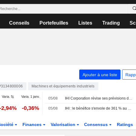
Conseils
Portefeuilles
Listes
Trading
Sc
Ajouter à une liste
Rapp
P3134800006
Machines et équipements industriels
Varia. 5j.
Varia. 1 janv.
05/08
IHI Corporation révise ses prévisions de résultats consolidés pour l'exercice clos le 31 mars 2027
-2,94%
-0,36%
05/08
IHI : le bénéfice s'envole de 361 % au premier trimestre, porté par la forte demande dans l'aéronautique et la défense
Société
Finances
Valorisation
Consensus
Ratings