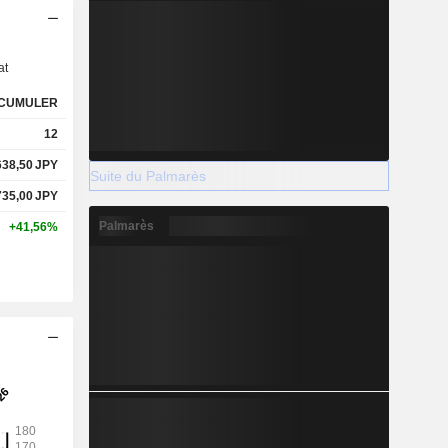
s
at
CUMULER
12
638,50
JPY
Suite du Palmarès
735,00
JPY
Palmarès
+41,56%