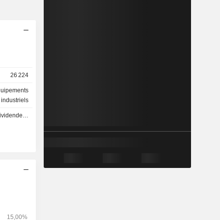
26 224
quipements
industriels
 - 11.5 JPY