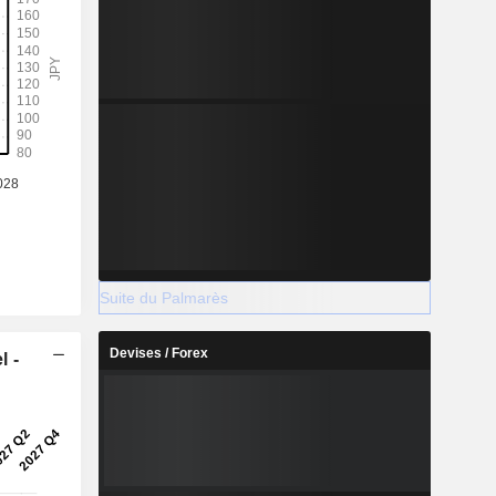
Suite du Palmarès
Devises / Forex
l -