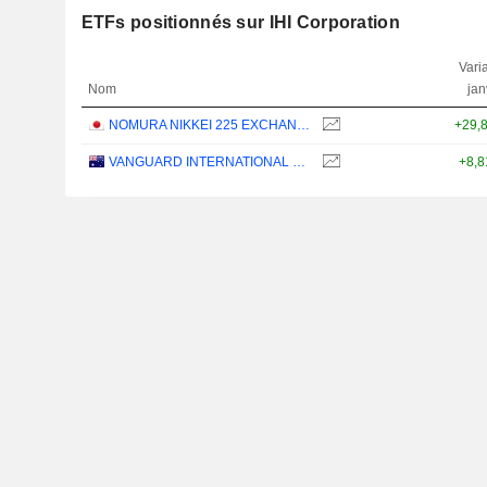
ETFs positionnés sur IHI Corporation
Varia
Nom
jan
NOMURA NIKKEI 225 EXCHANGE TRADED FUND ETF - JPY
+29,
VANGUARD INTERNATIONAL EQUITY INDEX FUNDS - VANGUARD FTSE ALL-WORLD EX-US ETF
+8,