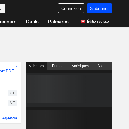
Connexion
S'abonner
reeners
Outils
Palmarès
Édition suisse
Indices
Europe
Amériques
Asie
ort PDF
CI
MT
Agenda
Secteur
Dérivés
Fonds et ETFs