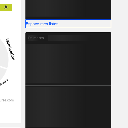
A
Espace mes listes
Palmarès