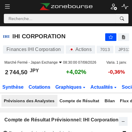
IHI CORPORATION
2 744,50
¥
+4,02%
IHI CORPORATION
Finances IHI Corporation
Actions
7013
JP313
Marché Fermé -
Japan Exchange
08:30:00 07/08/2026
Varia. 1 janv.
JPY
+4,02%
2 744,50
-0,36%
Synthèse
Cotations
Graphiques
Actualités
Soci
Prévisions des Analystes
Compte de Résultat
Bilan
Flux d
Compte de Résultat Prévisionnel: IHI Corporation