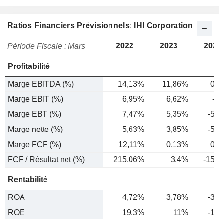
Ratios Financiers Prévisionnels: IHI Corporation
2022
2023
202
Période Fiscale : Mars
Profitabilité
Marge EBITDA (%)
14,13%
11,86%
0,
Marge EBIT (%)
6,95%
6,62%
-
Marge EBT (%)
7,47%
5,35%
-5
Marge nette (%)
5,63%
3,85%
-5
Marge FCF (%)
12,11%
0,13%
0,
FCF / Résultat net (%)
215,06%
3,4%
-15
Rentabilité
ROA
4,72%
3,78%
-3
ROE
19,3%
11%
-1