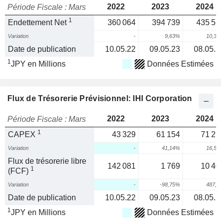
2022
2023
2024
Période Fiscale : Mars
1
Endettement Net
360 064
394 739
435 57
Variation
-
9,63%
10,3
Date de publication
10.05.22
09.05.23
08.05.2
1
JPY en Millions
Données Estimées
Flux de Trésorerie Prévisionnel: IHI Corporation
2022
2023
2024
Période Fiscale : Mars
1
CAPEX
43 329
61 154
71 29
Variation
-
41,14%
16,5
Flux de trésorerie libre
142 081
1 769
10 40
1
(FCF)
Variation
-
-98,75%
487,
Date de publication
10.05.22
09.05.23
08.05.2
1
JPY en Millions
Données Estimées