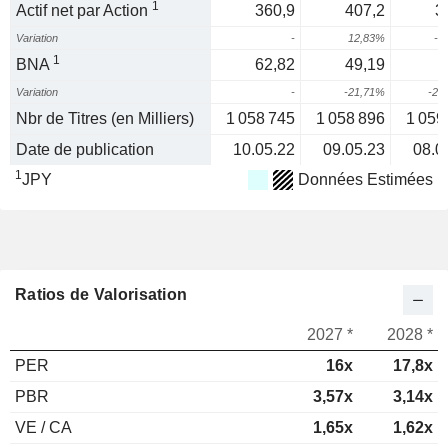
1
Actif net par Action
360,9
407,2
3
Variation
-
12,83%
-1
1
BNA
62,82
49,19
-
Variation
-
-21,71%
-23
Nbr de Titres (en Milliers)
1 058 745
1 058 896
1 059
Date de publication
10.05.22
09.05.23
08.0
1
JPY
Données Estimées
Ratios de Valorisation
2027 *
2028 *
PER
16x
17,8x
PBR
3,57x
3,14x
VE / CA
1,65x
1,62x