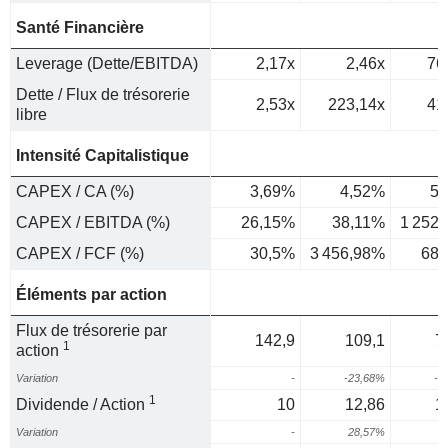
Santé Financière
Leverage (Dette/EBITDA)
2,17x
2,46x
76
Dette / Flux de trésorerie
2,53x
223,14x
41
libre
Intensité Capitalistique
CAPEX / CA (%)
3,69%
4,52%
5,
CAPEX / EBITDA (%)
26,15%
38,11%
1 252
CAPEX / FCF (%)
30,5%
3 456,98%
685
Éléments par action
Flux de trésorerie par
142,9
109,1
7
1
action
Variation
-
-23,68%
-9
1
Dividende / Action
10
12,86
1
Variation
-
28,57%
1