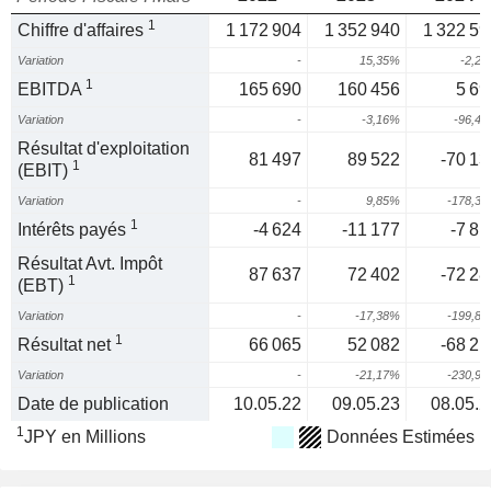
1
Chiffre d'affaires
1 172 904
1 352 940
1 322 59
Variation
-
15,35%
-2,2
1
EBITDA
165 690
160 456
5 69
Variation
-
-3,16%
-96,4
Résultat d'exploitation
81 497
89 522
-70 13
1
(EBIT)
Variation
-
9,85%
-178,3
1
Intérêts payés
-4 624
-11 177
-7 81
Résultat Avt. Impôt
87 637
72 402
-72 28
1
(EBT)
Variation
-
-17,38%
-199,8
1
Résultat net
66 065
52 082
-68 21
Variation
-
-21,17%
-230,9
Date de publication
10.05.22
09.05.23
08.05.2
1
JPY en Millions
Données Estimées