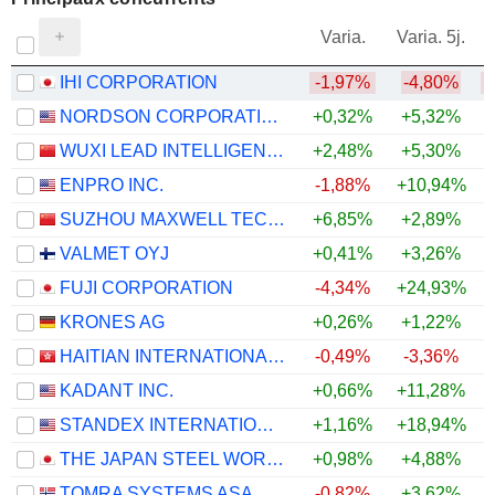
V
Varia.
Varia. 5j.
IHI CORPORATION
-1,97%
-4,80%
NORDSON CORPORATION
+0,32%
+5,32%
WUXI LEAD INTELLIGENT EQUIPMENT CO.,LTD.
+2,48%
+5,30%
ENPRO INC.
-1,88%
+10,94%
SUZHOU MAXWELL TECHNOLOGIES CO., LTD.
+6,85%
+2,89%
VALMET OYJ
+0,41%
+3,26%
+
FUJI CORPORATION
-4,34%
+24,93%
KRONES AG
+0,26%
+1,22%
HAITIAN INTERNATIONAL HOLDINGS LIMITED
-0,49%
-3,36%
KADANT INC.
+0,66%
+11,28%
STANDEX INTERNATIONAL CORPORATION
+1,16%
+18,94%
THE JAPAN STEEL WORKS, LTD.
+0,98%
+4,88%
TOMRA SYSTEMS ASA
-0,82%
+3,62%
+