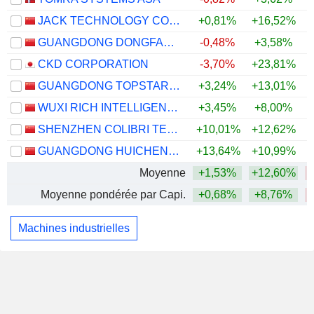
JACK TECHNOLOGY CO.,LTD
+0,81%
+16,52%
GUANGDONG DONGFANG PRECISION SCIENCE & TECHNOLOGY CO., LTD.
-0,48%
+3,58%
CKD CORPORATION
-3,70%
+23,81%
GUANGDONG TOPSTAR TECHNOLOGY CO., LTD.
+3,24%
+13,01%
WUXI RICH INTELLIGENT EQUIPMENT CO., LTD.
+3,45%
+8,00%
SHENZHEN COLIBRI TECHNOLOGIES CO., LTD.
+10,01%
+12,62%
GUANGDONG HUICHENG VACUUM TECHNOLOGY CO., LTD.
+13,64%
+10,99%
Moyenne
+1,53%
+12,60%
Moyenne pondérée par Capi.
+0,68%
+8,76%
Machines industrielles