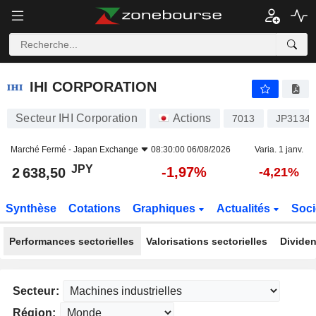
IHI CORPORATION
2 638,50
¥
-1,97%
IHI CORPORATION
Secteur IHI Corporation
Actions
7013
JP3134
Marché Fermé -
Japan Exchange
08:30:00 06/08/2026
Varia. 1 janv.
JPY
-1,97%
2 638,50
-4,21%
Synthèse
Cotations
Graphiques
Actualités
Soci
Performances sectorielles
Valorisations sectorielles
Dividen
Secteur:
Région: