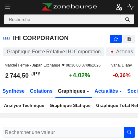
IHI CORPORATION
2 744,50
¥
+4,02%
IHI CORPORATION
Graphique Force Relative IHI Corporation
Actions
Marché Fermé -
Japan Exchange
08:30:00 07/08/2026
Varia. 1 janv.
JPY
+4,02%
2 744,50
-0,36%
Synthèse
Cotations
Graphiques
Actualités
Soci
Analyse Technique
Graphique Statique
Graphique Total Re