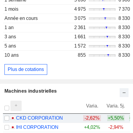
1 mois
4 975
7 370
Année en cours
3 075
8 330
1 an
2 361
8 330
3 ans
1 661
8 330
5 ans
1 572
8 330
10 ans
855
8 330
Plus de cotations
Machines industrielles
Varia.
Varia. 5j.
CKD CORPORATION
-2,62%
+5,50%
+
IHI CORPORATION
+4,02%
-2,94%
+