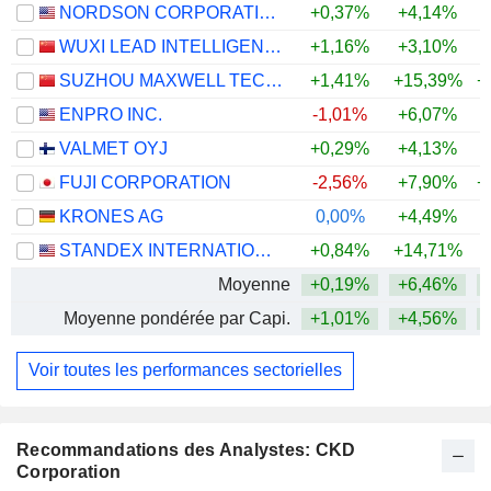
NORDSON CORPORATION
+0,37%
+4,14%
+
WUXI LEAD INTELLIGENT EQUIPMENT CO.,LTD.
+1,16%
+3,10%
+
SUZHOU MAXWELL TECHNOLOGIES CO., LTD.
+1,41%
+15,39%
+
ENPRO INC.
-1,01%
+6,07%
+
VALMET OYJ
+0,29%
+4,13%
FUJI CORPORATION
-2,56%
+7,90%
+
KRONES AG
0,00%
+4,49%
STANDEX INTERNATIONAL CORPORATION
+0,84%
+14,71%
+
Moyenne
+0,19%
+6,46%
+
Moyenne pondérée par Capi.
+1,01%
+4,56%
+
Voir toutes les performances sectorielles
Recommandations des Analystes: CKD
Corporation