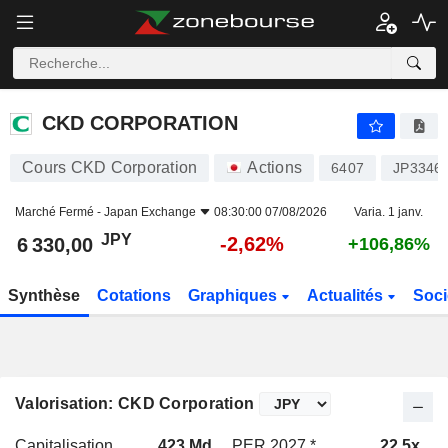
CKD CORPORATION
6 330,00
¥
-2,62%
CKD CORPORATION
Cours CKD Corporation
Actions
6407
JP3346
Marché Fermé -
Japan Exchange
08:30:00 07/08/2026
Varia. 1 janv.
JPY
-2,62%
6 330,00
+106,86%
Synthèse
Cotations
Graphiques
Actualités
Soci
Valorisation: CKD Corporation
Capitalisation
423 Md
PER 2027 *
22,5x