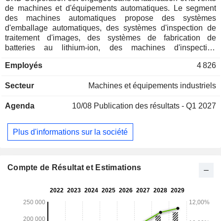
de machines et d'équipements automatiques. Le segment
des machines automatiques propose des systèmes
d'emballage automatiques, des systèmes d'inspection de
traitement d'images, des systèmes de fabrication de
batteries au lithium-ion, des machines d'inspection
tridimensionnelles d'impression de soudure, des systèmes
Employés
4 826
de fabrication d'éclairage et des systèmes de fabrication de
condensateurs. Le segment Machines propose des unités
Secteur
Machines et équipements industriels
d'indexation, des moteurs à entraînement direct, des unités
de prise et de pose, des vannes de commande
Agenda
10/08
Publication des résultats - Q1 2027
directionnelle pneumatiques, des vannes de commutation
manuelle, des cylindres pneumatiques, des cylindres avec
vanne, des cylindres spéciaux, des actionneurs électriques,
Plus d'informations sur la société
des cylindres multifonctions, des filtres, des régulateurs, des
lubrificateurs, des raccords, des régulateurs de vitesse, des
séchoirs de type réfrigéré, des séchoirs de type sec, des
séchoirs de type à membrane, des filtres de ligne principale,
Compte de Résultat et Estimations
des capteurs de débit, des capteurs de pression et diverses
vannes. La société participe également aux activités de
l'agence d'assurance et de l'affacturage.