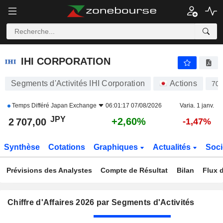
IHI CORPORATION
2 707,00
¥
+2,60%
IHI CORPORATION
Segments d'Activités IHI Corporation
Actions
70
Temps Différé
Japan Exchange
06:01:17 07/08/2026
Varia. 1 janv.
JPY
+2,60%
2 707,00
-1,47%
Synthèse
Cotations
Graphiques
Actualités
Soci
Prévisions des Analystes
Compte de Résultat
Bilan
Flux d
Chiffre d'Affaires 2026 par Segments d'Activités