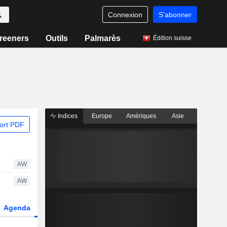
Connexion
S'abonner
reeners
Outils
Palmarès
Édition suisse
Indices
Europe
Amériques
Asie
ort PDF
AW
AW
Agenda
Secteur
Dérivés
Fonds et ETFs