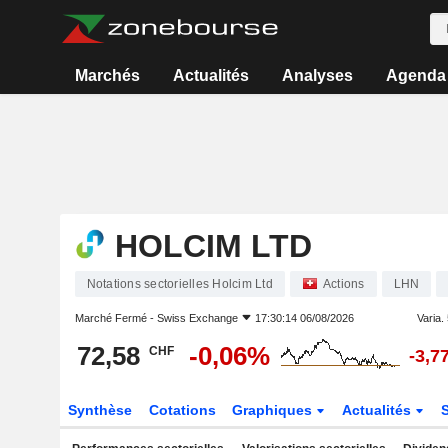
Marchés
Actualités
Analyses
Agenda
HOLCIM LTD
Notations sectorielles Holcim Ltd
Actions
LHN
Marché Fermé -
Swiss Exchange
17:30:14 06/08/2026
Varia. 
72,58
-0,06%
CHF
-3,7
Synthèse
Cotations
Graphiques
Actualités