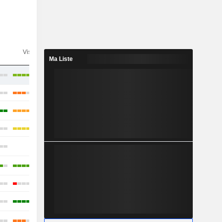
n
Visibilité
Consensus
Ma Liste
-
-