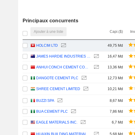
Principaux concurrents
Ajouter à une liste
Capi.($)
In
HOLCIM LTD
49,75 Md
JAMES HARDIE INDUSTRIES PLC
16,47 Md
ANHUI CONCH CEMENT COMPANY LIMITED
13,36 Md
DANGOTE CEMENT PLC
12,73 Md
SHREE CEMENT LIMITED
10,21 Md
BUZZI SPA
8,67 Md
BUA CEMENT PLC
7,86 Md
EAGLE MATERIALS INC.
6,7 Md
HUAXIN BUILDING MATERIALS GROUP CO., LTD.
5,68 Md