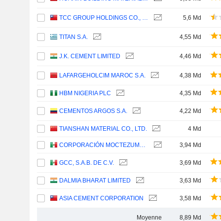
TCC GROUP HOLDINGS CO., LTD.
5,6 Md
TITAN S.A.
4,55 Md
J.K. CEMENT LIMITED
4,46 Md
LAFARGEHOLCIM MAROC S.A.
4,38 Md
HBM NIGERIA PLC
4,35 Md
CEMENTOS ARGOS S.A.
4,22 Md
TIANSHAN MATERIAL CO., LTD.
4 Md
CORPORACIÓN MOCTEZUMA, S.A.B. DE C.V.
3,94 Md
GCC, S.A.B. DE C.V.
3,69 Md
DALMIA BHARAT LIMITED
3,63 Md
ASIA CEMENT CORPORATION
3,58 Md
Moyenne
8,89 Md