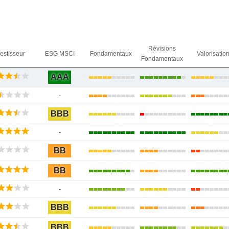
Révisions
vestisseur
ESG MSCI
Fondamentaux
Valorisatio
Fondamentaux
AAA
-
BBB
-
BB
BB
-
BBB
BBB