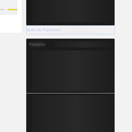
Suite du Palmarès
Palmarès