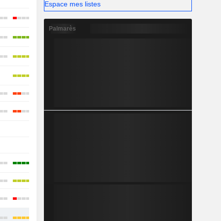
Espace mes listes
Palmarès
-
-