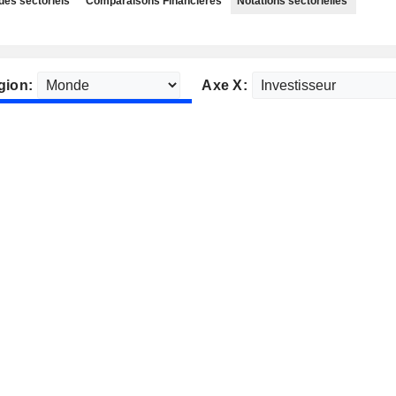
des sectoriels
Comparaisons Financières
Notations sectorielles
gion:
Axe X: