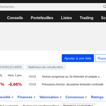
Conseils
Portefeuilles
Listes
Trading
Sc
Ajouter à une liste
Rapp
CH0012214059
Matériaux de construction
5j.
Varia. 1 janv.
06/08
Amrize progresse au 2e trimestre et adapte un peu ses prévisions pour 2026
7%
-6,66%
05/08
Prévisions Amrize: deuxième trimestre contrasté
Société
Finances
Valorisation
Consensus
Ratings