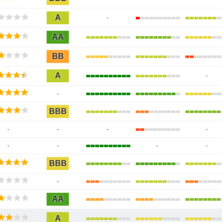
A
-
AA
BB
A
-
-
BBB
-
-
-
-
-
-
-
-
BBB
-
AA
A