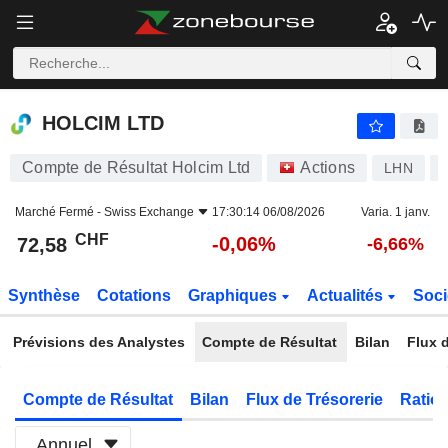
HOLCIM LTD
72,58
CHF
-0,06%
HOLCIM LTD
Compte de Résultat Holcim Ltd
Actions
LHN
Marché Fermé -
Swiss Exchange
17:30:14 06/08/2026
Varia. 1 janv.
CHF
-0,06%
72,58
-6,66%
Synthèse
Cotations
Graphiques
Actualités
Soci
Prévisions des Analystes
Compte de Résultat
Bilan
Flux d
Compte de Résultat
Bilan
Flux de Trésorerie
Ratios
Annuel