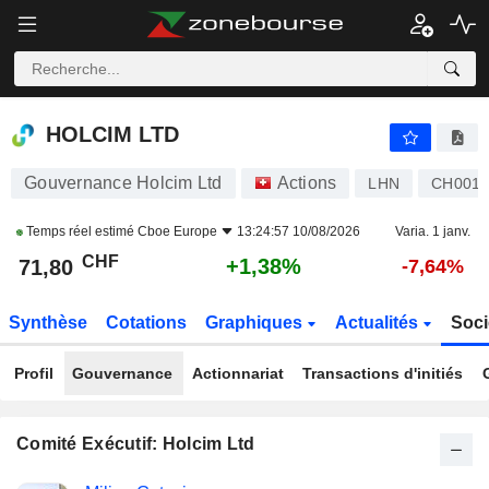
HOLCIM LTD
71,80
CHF
+1,38%
HOLCIM LTD
Gouvernance Holcim Ltd
Actions
LHN
CH0012
Temps réel estimé
Cboe Europe
13:24:57 10/08/2026
Varia. 1 janv.
CHF
+1,38%
71,80
-7,64%
Synthèse
Cotations
Graphiques
Actualités
Soci
Profil
Gouvernance
Actionnariat
Transactions d'initiés
Comité Exécutif: Holcim Ltd
Fonctions