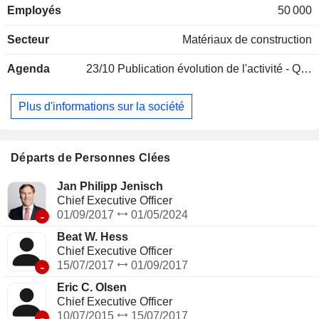
Employés
50 000
géographique du CA est la suivante : France (11,8%),
Royaume-Uni (10,2%), Mexique (9,8%), Australie (7,4%),
Secteur
Matériaux de construction
Suisse (6%), Pologne (4,7%), Allemagne (4,6%), Roumanie
(3,6%) et autres (41,9%).
Agenda
23/10
Publication évolution de l'activité - Q3 2026
Plus d'informations sur la société
Départs de Personnes Clées
Jan Philipp Jenisch
Chief Executive Officer
-
01/09/2017
01/05/2024
Beat W. Hess
Chief Executive Officer
-
15/07/2017
01/09/2017
Eric C. Olsen
Chief Executive Officer
-
10/07/2015
15/07/2017