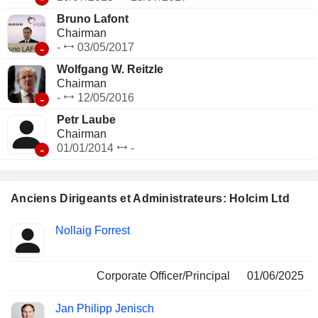
Bruno Lafont
Chairman
-
-
03/05/2017
Wolfgang W. Reitzle
Chairman
-
-
12/05/2016
Petr Laube
Chairman
-
01/01/2014
-
Anciens Dirigeants et Administrateurs: Holcim Ltd
Fonctions
Nollaig Forrest
Insider
occupées
Corporate Officer/Principal
01/06/2025
Jan Philipp Jenisch