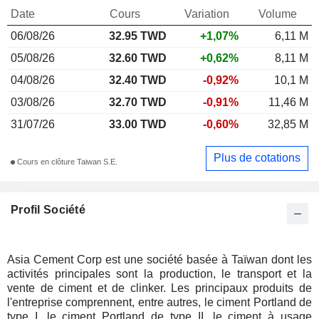
Date
Cours
Variation
Volume
06/08/26
32.95 TWD
+1,07%
6,11 M
05/08/26
32.60 TWD
+0,62%
8,11 M
04/08/26
32.40 TWD
-0,92%
10,1 M
03/08/26
32.70 TWD
-0,91%
11,46 M
31/07/26
33.00 TWD
-0,60%
32,85 M
Plus de cotations
Cours en clôture Taiwan S.E.
Profil Société
Asia Cement Corp est une société basée à Taïwan dont les
activités principales sont la production, le transport et la
vente de ciment et de clinker. Les principaux produits de
l'entreprise comprennent, entre autres, le ciment Portland de
type I, le ciment Portland de type II, le ciment à usage