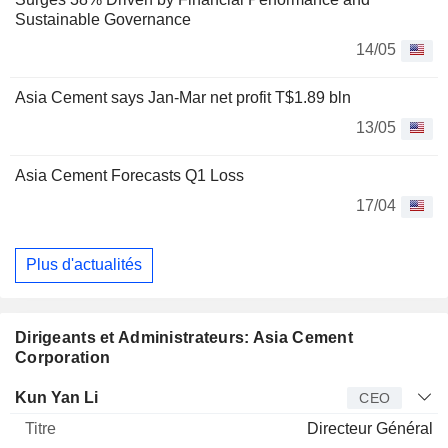
Sustainable Governance
14/05
Asia Cement says Jan-Mar net profit T$1.89 bln
13/05
Asia Cement Forecasts Q1 Loss
17/04
Plus d'actualités
Dirigeants et Administrateurs: Asia Cement
Corporation
Dirigeant
Titre
Age
Depuis
Kun Yan Li
CEO
Directeur Général