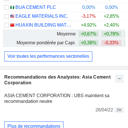
BUA CEMENT PLC
0,00%
0,00%
+
EAGLE MATERIALS INC.
-3,17%
+2,85%
HUAXIN BUILDING MATERIALS GROUP CO., LTD.
+4,92%
+2,40%
+
Moyenne
+0,67%
+0,78%
+
Moyenne pondérée par Capi.
+0,38%
-0,33%
+
Voir toutes les performances sectorielles
Recommandations des Analystes: Asia Cement
Corporation
ASIA CEMENT CORPORATION : UBS maintient sa
recommandation neutre
26/04/22
ZM
Plus de recommandations