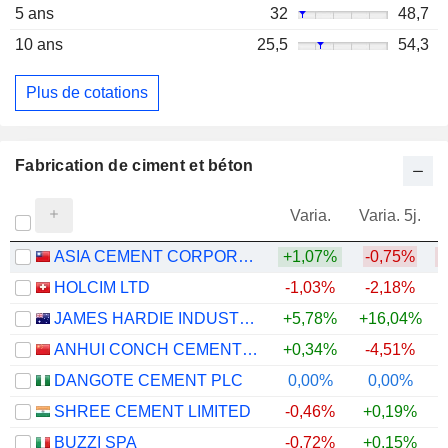
5 ans
32
48,7
10 ans
25,5
54,3
Plus de cotations
Fabrication de ciment et béton
Varia.
Varia. 5j.
ASIA CEMENT CORPORATION
+1,07%
-0,75%
HOLCIM LTD
-1,03%
-2,18%
JAMES HARDIE INDUSTRIES PLC
+5,78%
+16,04%
ANHUI CONCH CEMENT COMPANY LIMITED
+0,34%
-4,51%
DANGOTE CEMENT PLC
0,00%
0,00%
+
SHREE CEMENT LIMITED
-0,46%
+0,19%
BUZZI SPA
-0,72%
+0,15%