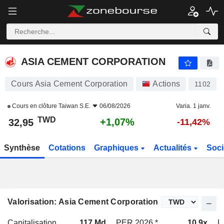
ASIA CEMENT CORPORATION
32,95
NT$
+1,07%
ASIA CEMENT CORPORATION
Cours Asia Cement Corporation
Actions
1102
Cours en clôture
Taiwan S.E.
06/08/2026
Varia. 1 janv.
TWD
+1,07%
32,95
-11,42%
Synthèse
Cotations
Graphiques
Actualités
Soci
Valorisation: Asia Cement Corporation
Capitalisation
117 Md
PER 2026 *
10,9x
P