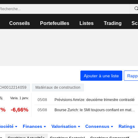
Conseils
Portefeuilles
Listes
Trading
Sc
Ajouter à une liste
Rapp
CH0012214059
Matériaux de construction
5j.
Varia. 1 janv.
05/08
Prévisions Amrize: deuxième trimestre contrasté
7%
-6,66%
05/08
Bourse Zurich: le SMI toujours confiant en matinée
Société
Finances
Valorisation
Consensus
Ratings