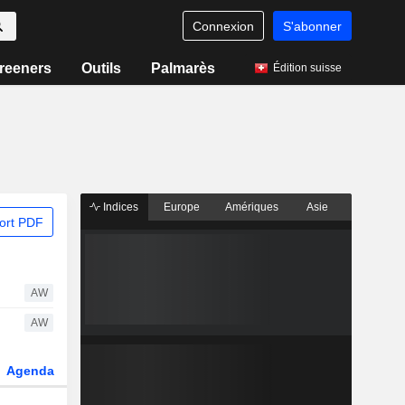
Connexion
S'abonner
reeners
Outils
Palmarès
Édition suisse
Indices
Europe
Amériques
Asie
ort PDF
AW
AW
Agenda
Secteur
Dérivés
Fonds et ETFs