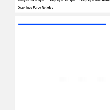
Analyse Technique
Graphique Statique
Graphique Total Retu
Graphique Force Relative