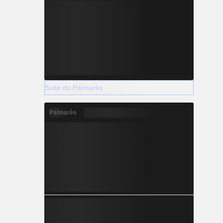
Suite du Palmarès
Palmarès