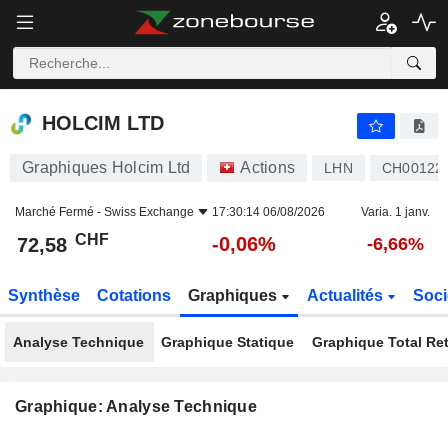
HOLCIM LTD
72,58
CHF
-0,06%
HOLCIM LTD
Graphiques Holcim Ltd
Actions
LHN
CH00122
Marché Fermé -
Swiss Exchange
17:30:14 06/08/2026
Varia. 1 janv.
CHF
-0,06%
72,58
-6,66%
Synthèse
Cotations
Graphiques
Actualités
Soci
Analyse Technique
Graphique Statique
Graphique Total Re
Graphique: Analyse Technique