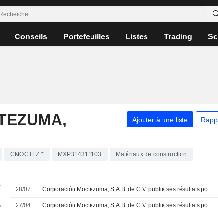
Conseils
Portefeuilles
Listes
Trading
Sc
TEZUMA,
Ajouter à une liste
Rapp
CMOCTEZ *
MXP314311103
Matériaux de construction
.
28/07
Corporación Moctezuma, S.A.B. de C.V. publie ses résultats pour le deuxième trimestre et le premier semestre clos le 30 juin 2026
%
27/04
Corporación Moctezuma, S.A.B. de C.V. publie ses résultats pour le premier trimestre clos le 31 mars 2026