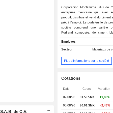
Corporacion Moctezuma SAB de C
entreprise mexicaine qui, avec ses
produit, distribue et vend du ciment 
prêt à l'emploi. Le portefeuille de pr
société comprend une variété d
Portland composés, de ciment bl
mortier, ainsi que des bétons st
Employés
antibactériens, marins, à haute r
architecturaux et légers, entre autres
Secteur
Matériaux de c
la société est active dans la fou
services de soutien tels que l'
Plus d'informations sur la société
technique, le pompage du béton et 
place de sols industriels et décoratifs.
Cotations
Date
Cours
Variation
07/08/26
81.50 $MX
+1,86%
05/08/26
80.01 $MX
-2,43%
S.A.B. de C.V.