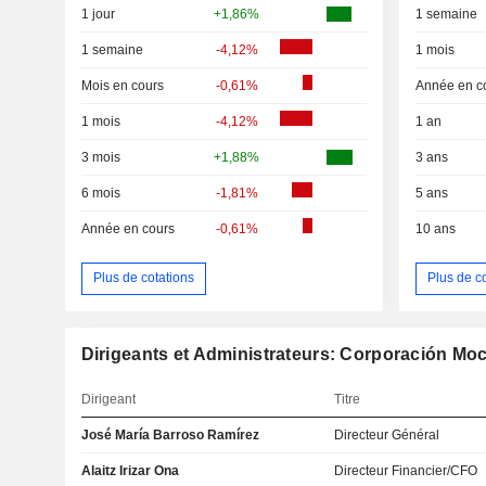
1 jour
+1,86%
1 semaine
1 semaine
-4,12%
1 mois
Mois en cours
-0,61%
Année en c
1 mois
-4,12%
1 an
3 mois
+1,88%
3 ans
6 mois
-1,81%
5 ans
Année en cours
-0,61%
10 ans
Plus de cotations
Plus de c
Dirigeants et Administrateurs: Corporación Moc
Dirigeant
Titre
José María Barroso Ramírez
Directeur Général
Alaitz Irizar Ona
Directeur Financier/CFO