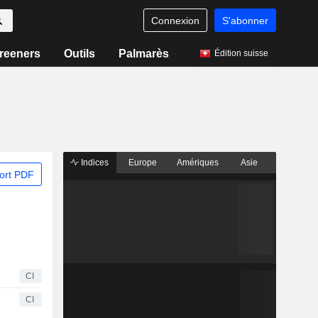
Connexion
S'abonner
reeners
Outils
Palmarès
Édition suisse
Indices
Europe
Amériques
Asie
ort PDF
CI
CI