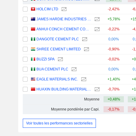
HOLCIM LTD
-2,42%
-6
JAMES HARDIE INDUSTRIES PLC
+5,78%
+1
ANHUI CONCH CEMENT COMPANY LIMITED
-0,22%
-4
DANGOTE CEMENT PLC
0,00%
0
SHREE CEMENT LIMITED
-0,90%
-1
BUZZI SPA
-0,02%
+0
BUA CEMENT PLC
0,00%
0
EAGLE MATERIALS INC.
+1,40%
+4
HUAXIN BUILDING MATERIALS GROUP CO., LTD.
-0,70%
+1
Moyenne
+0,48%
+1
Moyenne pondérée par Capi.
-0,17%
-0
Voir toutes les performances sectorielles