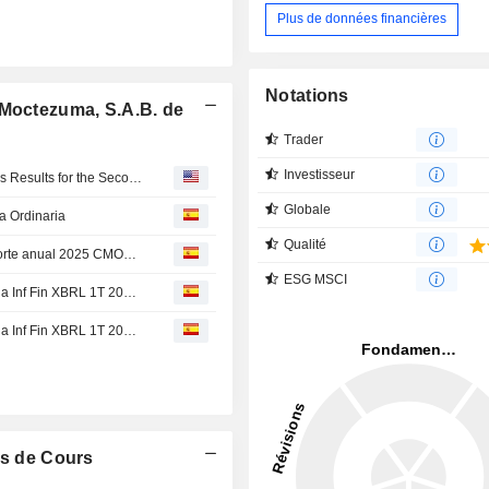
Plus de données financières
Notations
 Moctezuma, S.A.B. de
Trader
Investisseur
Corporación Moctezuma, S.A.B. de C.V. Reports Earnings Results for the Second Quarter and Six Months Ended June 30, 2026
Globale
a Ordinaria
Qualité
Corporación Moctezuma B de C : Acuse recibo BMV reporte anual 2025 CMOCTEZ
ESG MSCI
Corporación Moctezuma B de C : Constancia Declaratoria Inf Fin XBRL 1T 2026 CMOCTEZ
Corporación Moctezuma B de C : Constancia Declaratoria Inf Fin XBRL 1T 204 CMOCTEZ
s de Cours