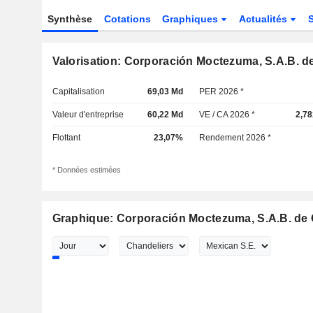
Synthèse
Cotations
Graphiques
Actualités
Valorisation: Corporación Moctezuma, S.A.B. de
Capitalisation
69,03 Md
PER 2026 *
Valeur d'entreprise
60,22 Md
VE / CA 2026 *
2,78
Flottant
23,07%
Rendement 2026 *
* Données estimées
Graphique: Corporación Moctezuma, S.A.B. de 