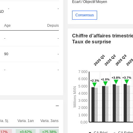
Ecart / Objectif Moyen
-
-
R&D
Consensus
Age
Depuis
Chiffre d'affaires trimestrie
-
-
Taux de surprise
90
-
-
-
ia. 5j.
Varia. 1an
Varia. 3ans
Capi.($)
,12%
+0,62%
+25,38%
3,94 Md