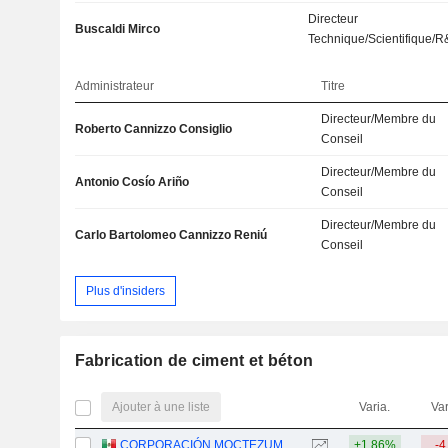
Directeur
Buscaldi Mirco
Technique/Scientifique/
Administrateur
Titre
Directeur/Membre du
Roberto Cannizzo Consiglio
Conseil
Directeur/Membre du
Antonio Cosío Ariño
Conseil
Directeur/Membre du
Carlo Bartolomeo Cannizzo Reniú
Conseil
Plus d'insiders
Fabrication de ciment et béton
Ajouter à une liste
Varia.
Var
CORPORACIÓN MOCTEZUMA, S.A.B. DE C.V.
+1,86%
-4