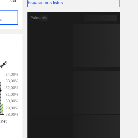
330
Espace mes listes
Palmarès
ns