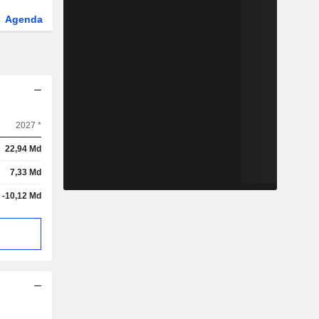
Agenda
Secteur
2027 *
22,94 Md
7,33 Md
-10,12 Md