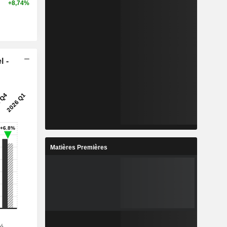
+8,74%
l -
Matières Premières