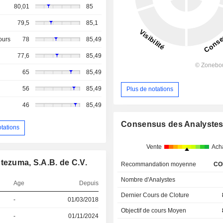
80,01
85
79,5
85,1
ours
78
85,49
77,6
85,49
65
85,49
56
85,49
Plus de notations
46
85,49
Consensus des Analyste
otations
Vente
Ach
tezuma, S.A.B. de C.V.
Recommandation moyenne
CO
Nombre d'Analystes
Age
Depuis
Dernier Cours de Cloture
-
01/03/2018
Objectif de cours Moyen
-
01/11/2024