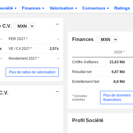
Société
Finances
Valorisation
Consensus
Ratings
 C.V.
-
PER 2027 *
-
Finances
x
VE / CA 2027 *
2,57x
2026 *
-
Rendement 2027 *
-
Chiffre d'affaires
21,63 Md
Résultat net
6,87 Md
Plus de ratios de valorisation
Endettement Net
-8,8 Md
C.V.
Plus de données
* Données
estimées
financières
Profil Société