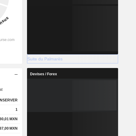
Suite du Palmarès
Devises / Forex
s
at
NSERVER
1
80,01
MXN
87,00
MXN