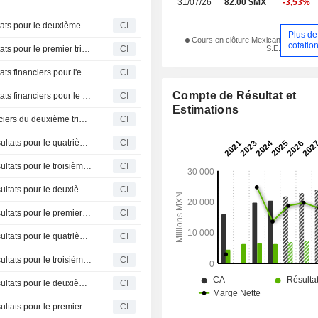
31/07/26
82.00 $MX
-3,53%
Corporación Moctezuma, S.A.B. de C.V. publie ses résultats pour le deuxième trimestre et le premier semestre clos le 30 juin 2026
CI
Plus de
Cours en clôture Mexican
cotatio
S.E.
Corporación Moctezuma, S.A.B. de C.V. publie ses résultats pour le premier trimestre clos le 31 mars 2026
CI
Corporación Moctezuma, S.A.B. de C.V. publie ses résultats financiers pour l'exercice clos le 31 décembre 2025
CI
Compte de Résultat et
Corporación Moctezuma, S.A.B. de C.V. publie ses résultats financiers pour le troisième trimestre et les neuf premiers mois clos le 30 septembre 2025
CI
Estimations
Corporación Moctezuma, S.A.B. de C.V. : Résultats financiers du deuxième trimestre et du premier semestre clos au 30 juin 2025
CI
Corporación Moctezuma, S.A.B. de C.V. présente ses résultats pour le quatrième trimestre et l'exercice complet clos le 31 décembre 2024.
CI
Corporación Moctezuma, S.A.B. de C.V. annonce ses résultats pour le troisième trimestre et les neuf mois se terminant le 30 septembre 2024
CI
Corporación Moctezuma, S.A.B. de C.V. annonce ses résultats pour le deuxième trimestre et le semestre clos le 30 juin 2024
CI
Corporación Moctezuma, S.A.B. de C.V. annonce ses résultats pour le premier trimestre clos le 31 mars 2024
CI
Corporación Moctezuma, S.A.B. de C.V. annonce ses résultats pour le quatrième trimestre et l'exercice clos le 31 décembre 2023
CI
Corporación Moctezuma, S.A.B. de C.V. annonce ses résultats pour le troisième trimestre et les neuf mois se terminant le 30 septembre 2023
CI
Corporación Moctezuma, S.A.B. de C.V. annonce ses résultats pour le deuxième trimestre et le semestre clos le 30 juin 2023
CI
Corporación Moctezuma, S.A.B. de C.V. annonce ses résultats pour le premier trimestre clos le 31 mars 2023
CI