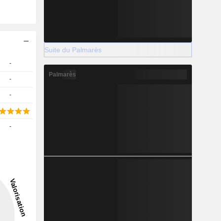
Suite du Palmarès
-
Palmarès
-
-
-