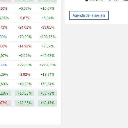
,10%
+5,67%
+16,67%
49,4 Md
Agenda de la société
5,86%
-0,67%
+5,34%
16,67 Md
,72%
-24,01%
-33,61%
13,4 Md
,00%
+79,20%
+193,75%
12,71 Md
,68%
-14,92%
+7,37%
9,94 Md
,97%
+2,22%
+49,68%
8,54 Md
,00%
+72,68%
+219,35%
7,85 Md
,29%
-2,92%
+13,94%
6,48 Md
,69%
+48,38%
+59,34%
5,91 Md
,18%
+16,63%
+55,72%
13,49 Md
,07%
+12,35%
+42,17%