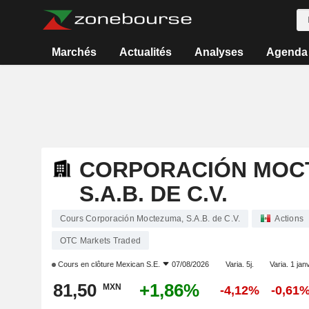
Marchés
Actualités
Analyses
Agenda
CORPORACIÓN MOC
S.A.B. DE C.V.
Cours Corporación Moctezuma, S.A.B. de C.V.
Actions
OTC Markets Traded
Cours en clôture
Mexican S.E.
07/08/2026
Varia. 5j.
Varia. 1 janv
81,50
+1,86%
MXN
-4,12%
-0,61