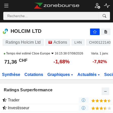
HOLCIM LTD
71,36
CHF
-1,68%
HOLCIM LTD
Ratings Holcim Ltd
Actions
LHN
CH001221405
Temps réel estimé
Cboe Europe
16:15:38 07/08/2026
Varia. 1 janv.
CHF
-1,68%
71,36
-7,92%
Synthèse
Cotations
Graphiques
Actualités
Soci
Ratings Surperformance
Trader
Investisseur