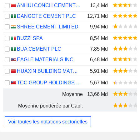
ANHUI CONCH CEMENT COMPANY LIMITED
13,4 Md
DANGOTE CEMENT PLC
12,71 Md
SHREE CEMENT LIMITED
9,94 Md
BUZZI SPA
8,54 Md
BUA CEMENT PLC
7,85 Md
EAGLE MATERIALS INC.
6,48 Md
HUAXIN BUILDING MATERIALS GROUP CO., LTD.
5,91 Md
TCC GROUP HOLDINGS CO., LTD.
5,67 Md
Moyenne
13,66 Md
Moyenne pondérée par Capi.
Voir toutes les notations sectorielles