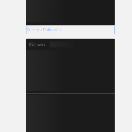
Suite du Palmarès
Palmarès