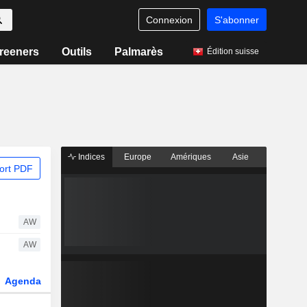
Connexion
S'abonner
reeners
Outils
Palmarès
Édition suisse
Indices
Europe
Amériques
Asie
ort PDF
AW
AW
Agenda
Secteur
Dérivés
Fonds et ETFs