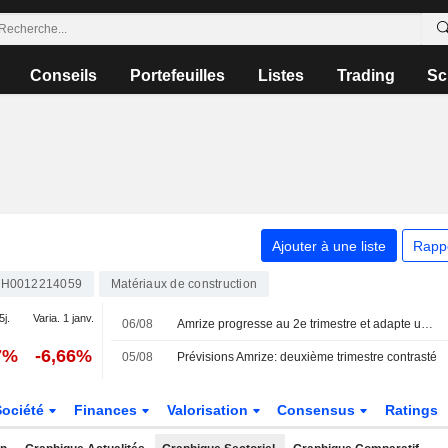
Conseils
Portefeuilles
Listes
Trading
Sc
Ajouter à une liste
Rapp
H0012214059
Matériaux de construction
5j.
Varia. 1 janv.
06/08
Amrize progresse au 2e trimestre et adapte un peu ses prévisions pour 2026
7%
-6,66%
05/08
Prévisions Amrize: deuxième trimestre contrasté
Société
Finances
Valorisation
Consensus
Ratings