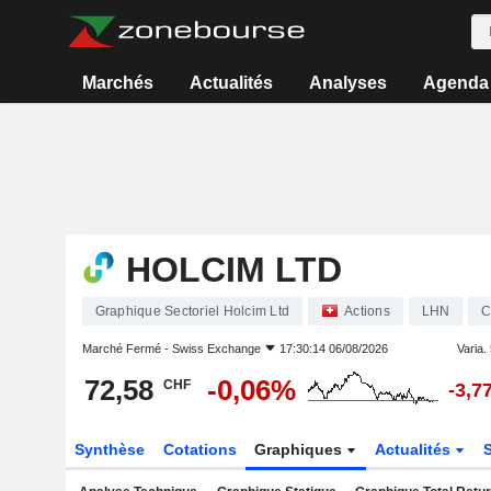
Marchés
Actualités
Analyses
Agenda
HOLCIM LTD
Graphique Sectoriel Holcim Ltd
Actions
LHN
C
Marché Fermé -
Swiss Exchange
17:30:14 06/08/2026
Varia. 
72,58
-0,06%
CHF
-3,7
Synthèse
Cotations
Graphiques
Actualités