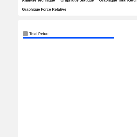
Analyse Technique
Graphique Statique
Graphique Total Retu
Graphique Force Relative
Total Return