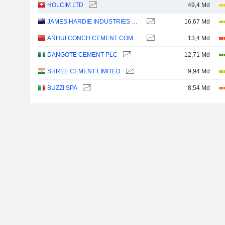
HOLCIM LTD
49,4 Md
JAMES HARDIE INDUSTRIES PLC
16,67 Md
ANHUI CONCH CEMENT COMPANY LIMITED
13,4 Md
DANGOTE CEMENT PLC
12,71 Md
SHREE CEMENT LIMITED
9,94 Md
BUZZI SPA
8,54 Md