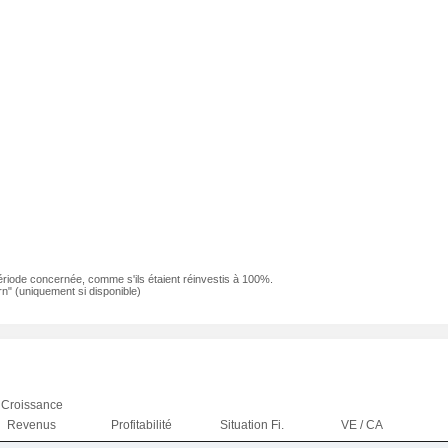
ériode concernée, comme s'ils étaient réinvestis à 100%.
n" (uniquement si disponible)
Croissance
Revenus
Profitabilité
Situation Fi.
VE / CA