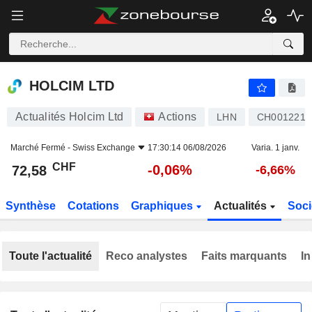
HOLCIM LTD
72,58
CHF
-0,06%
HOLCIM LTD
Actualités Holcim Ltd
Actions
LHN
CH0012214
Marché Fermé -
Swiss Exchange
17:30:14 06/08/2026
Varia. 1 janv.
CHF
-0,06%
72,58
-6,66%
Synthèse
Cotations
Graphiques
Actualités
Soci
Toute l'actualité
Reco analystes
Faits marquants
In