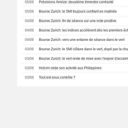
05/08
Prévisions Amrize: deuxième trimestre contrasté
05/08
Bourse Zurich: le SMI toujours confiant en matinée
04/08
Bourse Zurich: fin de séance sur une note positive
04/08
Bourse Zurich: les indices accélèrent dès les premiers é
04/08
Bourse Zurich: vers une entame de séance dans le vert
03/08
Bourse Zurich: le SMI clôture dans le vert, dopé par la ch
03/08
Bourse Zurich: le vert reste de mise avec l'espoir d'acca
03/08
Holcim cède son activité aux Philippines
03/08
Tout est sous contrôle ?