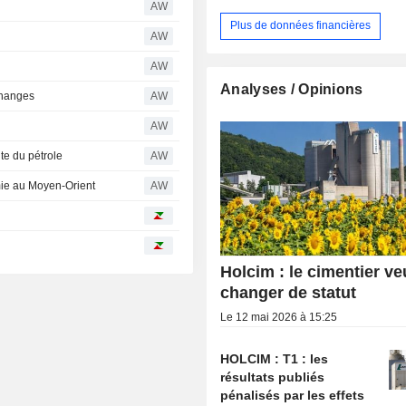
AW
Plus de données financières
AW
AW
Analyses / Opinions
changes
AW
AW
ute du pétrole
AW
lmie au Moyen-Orient
AW
Holcim : le cimentier ve
changer de statut
Le 12 mai 2026 à 15:25
HOLCIM : T1 : les
résultats publiés
pénalisés par les effets