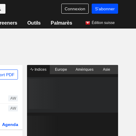
Connexion
S'abonner
reeners
Outils
Palmarès
Édition suisse
Indices
Europe
Amériques
Asie
ort PDF
AW
AW
Agenda
Secteur
Dérivés
Fonds et ETFs