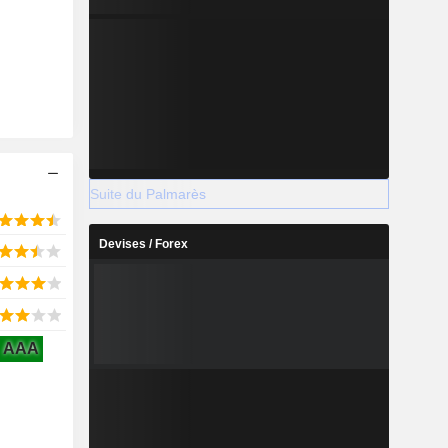
Suite du Palmarès
Devises / Forex
AAA