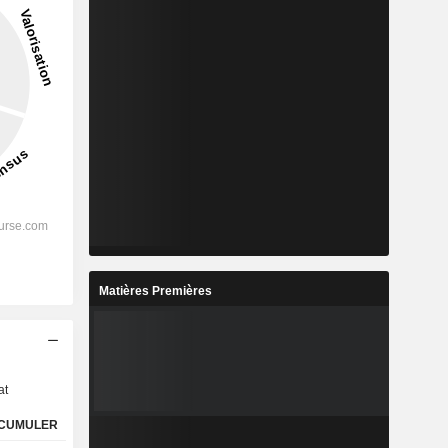
Matières Premières
s
at
CUMULER