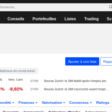
Conseils
Portefeuilles
Listes
Trading
Sc
Ajouter à une liste
Rapp
atériaux de construction
5j.
Varia. 1 janv.
07/08
Bourse Zurich: le SMI faiblit après l'emploi américain
4%
-8,92%
07/08
Bourse Zurich: le SMI s'accroche avant l'emploi américain
Société
Finances
Valorisation
Consensus
Ratings