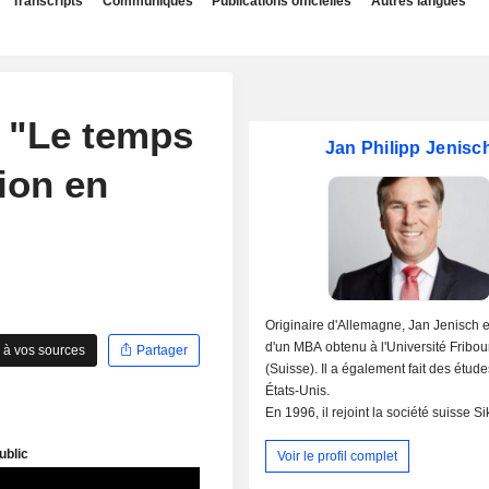
Transcripts
Communiqués
Publications officielles
Autres langues
: "Le temps
Jan Philipp Jenisc
tion en
Originaire d'Allemagne, Jan Jenisch es
d'un MBA obtenu à l'Université Fribou
 à vos sources
Partager
(Suisse). Il a également fait des étud
États-Unis.
En 1996, il rejoint la société suisse Si
développe et fabrique des systèmes e
Voir le profil complet
produits pour les secteurs des matéri
construction et de l'automobile, dans l