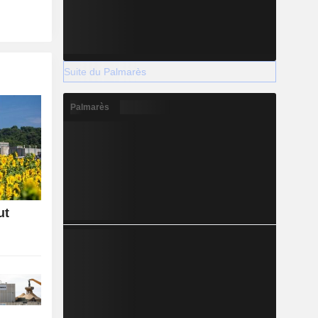
Suite du Palmarès
Palmarès
ut