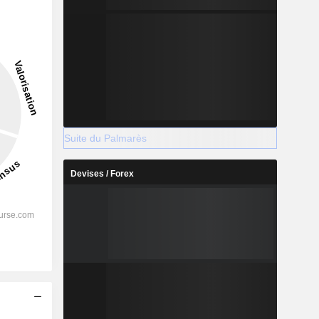
Suite du Palmarès
Devises / Forex
s