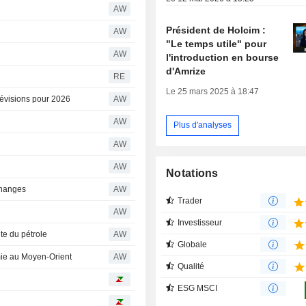
n
AW
Président de Holcim :
AW
"Le temps utile" pour
AW
l'introduction en bourse
d'Amrize
RE
Le 25 mars 2025 à 18:47
révisions pour 2026
AW
AW
Plus d'analyses
AW
AW
Notations
changes
AW
Trader
AW
Investisseur
ute du pétrole
AW
Globale
lmie au Moyen-Orient
AW
Qualité
ESG MSCI