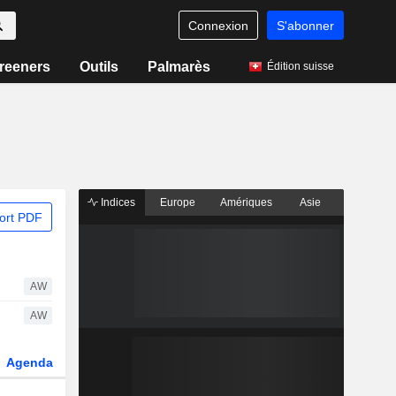
Connexion
S'abonner
reeners
Outils
Palmarès
Édition suisse
Indices
Europe
Amériques
Asie
ort PDF
AW
AW
Agenda
Secteur
Dérivés
Fonds et ETFs