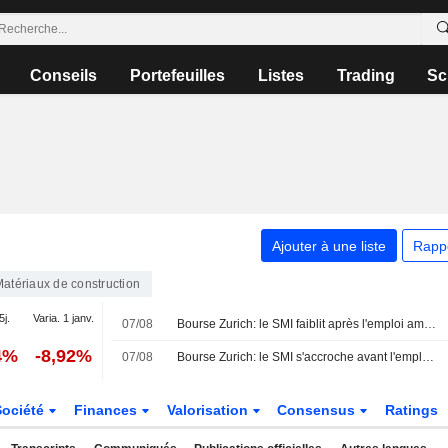
Conseils
Portefeuilles
Listes
Trading
Sc
Ajouter à une liste
Rapp
atériaux de construction
5j.
Varia. 1 janv.
07/08
Bourse Zurich: le SMI faiblit après l'emploi américain
4%
-8,92%
07/08
Bourse Zurich: le SMI s'accroche avant l'emploi américain
Société
Finances
Valorisation
Consensus
Ratings