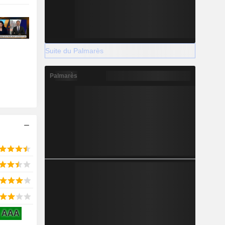
Suite du Palmarès
Palmarès
AAA