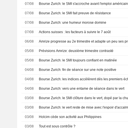
07/08
Bourse Zurich: le SMI s'accroche avant l'emploi américai
07/08
Bourse Zurich: le SMI fait preuve de résistance
07/08
Bourse Zurich: une humeur morose domine
07/08
Actions suisses : les facteurs à suivre le 7 août
06/08
Amrize progresse au 2e trimestre et adapte un peu ses p
05/08
Prévisions Amrize: deuxième trimestre contrasté
05/08
Bourse Zurich: le SMI toujours confiant en matinée
04/08
Bourse Zurich: fin de séance sur une note positive
04/08
Bourse Zurich: les indices accélèrent dès les premiers é
04/08
Bourse Zurich: vers une entame de séance dans le vert
03/08
Bourse Zurich: le SMI clôture dans le vert, dopé par la ch
03/08
Bourse Zurich: le vert reste de mise avec l'espoir d'acca
03/08
Holcim cède son activité aux Philippines
03/08
Tout est sous contrôle ?