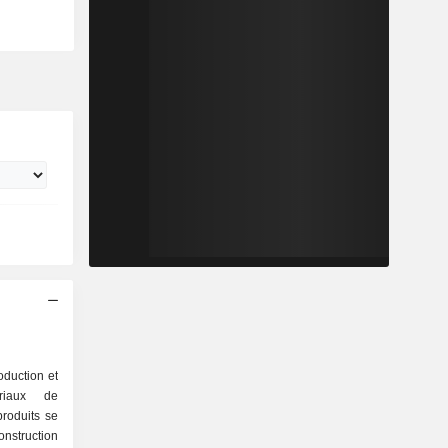
oduction et
riaux de
produits se