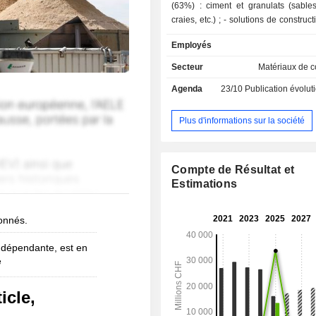
(63%) : ciment et granulats (sables
craies, etc.) ; - solutions de construction (37%) :
béton prêt à l'emploi, mortiers, s
Employés
toitures, revêtements muraux, s
revêtements de sols, etc. La répartition
Secteur
Matériaux de c
géographique du CA est la suivant
Agenda
23/10
Publication évolution de l'acti
(11,8%), Royaume-Uni (10,2%)
(9,8%), Australie (7,4%), Suisse (6
(4,7%), Allemagne (4,6%), Roumanie
Plus d'informations sur la société
autres (41,9%).
Compte de Résultat et
Estimations
bonnés.
ndépendante, est en
e
icle,