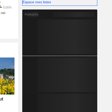
Espace mes listes
Palmarès
ut