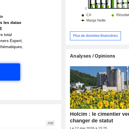
!
te
s les datas
IE
e total
Plus de données financières
eners Expert,
s thématiques,
Analyses / Opinions
Holcim : le cimentier ve
changer de statut
AW
Le 12 mai 2026 à 15:25