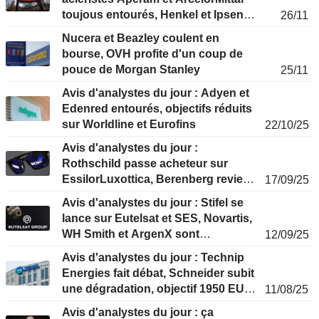
toujous entourés, Henkel et Ipsen
26/11
dégradés
Nucera et Beazley coulent en
bourse, OVH profite d'un coup de
pouce de Morgan Stanley
25/11
Avis d'analystes du jour : Adyen et
Edenred entourés, objectifs réduits
sur Worldline et Eurofins
22/10/25
Avis d'analystes du jour :
Rothschild passe acheteur sur
EssilorLuxottica, Berenberg revient
17/09/25
sur Novo Nordisk
Avis d'analystes du jour : Stifel se
lance sur Eutelsat et SES, Novartis,
WH Smith et ArgenX sont
12/09/25
dégradées
Avis d'analystes du jour : Technip
Energies fait débat, Schneider subit
une dégradation, objectif 1950 EUR
11/08/25
sur Rheinmetall
Avis d'analystes du jour : ça