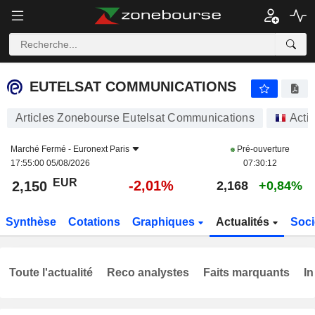
EUTELSAT COMMUNICATIONS
2,150
€
-2,01%
EUTELSAT COMMUNICATIONS
Articles Zonebourse Eutelsat Communications
Acti
Marché Fermé -
Euronext Paris
Pré-ouverture
17:55:00 05/08/2026
07:30:12
EUR
-2,01%
2,150
2,168
+0,84%
Synthèse
Cotations
Graphiques
Actualités
Soci
Toute l'actualité
Reco analystes
Faits marquants
In