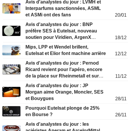
Avis d'analystes du jour : LVMH et
Interparfums sanctionnées, ASML
et ASMi ont des fans
20/01
Avis d'analystes du jour : BNP
préfère SES à Eutelsat, nouveau
soutien pour Viridien, ArgenX
18/12
dégradée
Mips, LPP et Wendel brillent,
Eutelsat et Elior font machine arrière
12/12
Avis d'analystes du jour : Pernod
Ricard revient pour l'apéro, encore
de la place sur Rheinmetall et sur
11/12
ArgenX
Avis d'analystes du jour : JP
Morgan aime Orange, Moncler, SES
et Bouygues
28/11
Pourquoi Eutelsat plonge de 25%
en Bourse ?
26/11
Avis d'analystes du jour : les
aciéristes Aperam et ArcelorMittal