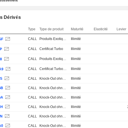
estissement
s Dérivés
Type
Type de produit
Maturité
Elasticité
Levier
CALL
Produits Exotiques
Illimité
SF
CALL
Certificat Turbo
Illimité
ZP
CALL
Produits Exotiques
Illimité
P8
CALL
Certificat Turbo Stop Loss
Illimité
A9
6S
CALL
Knock-Out ohne Stop Loss
Illimité
GB
CALL
Knock-Out ohne Stop Loss
Illimité
GA
CALL
Knock-Out ohne Stop Loss
Illimité
EH
CALL
Knock-Out ohne Stop Loss
Illimité
LN
CALL
Knock-Out ohne Stop Loss
Illimité
A0
CALL
Knock-Out ohne Stop Loss
Illimité