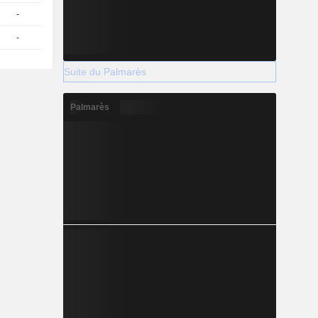
-
1
0.72 / 0.82
-
1
0.3 / 0.4
Suite du Palmarès
Palmarès