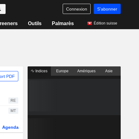
Connexion
S'abonner
reeners
Outils
Palmarès
Édition suisse
Indices
Europe
Amériques
Asie
ort PDF
RE
MT
Agenda
Secteur
Dérivés
Fonds et ETFs