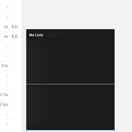
-
1
0.91 / 1
-
1
0.96 / 1.05
2x
0.195
5.94 / 6.13
Ma Liste
3x
0.337
2.31 / 2.64
-
1
0.8 / 0.87
-
1
0.84 / 0.91
3.5x
1
0.58 / 0.65
-
1
0,4900
EUR
-
1
0,5300
EUR
4.73x
1
0.42 / 0.49
4.34x
1
0,4600
EUR
-
1
0,3500
EUR
-
1
0.13 / 0.23