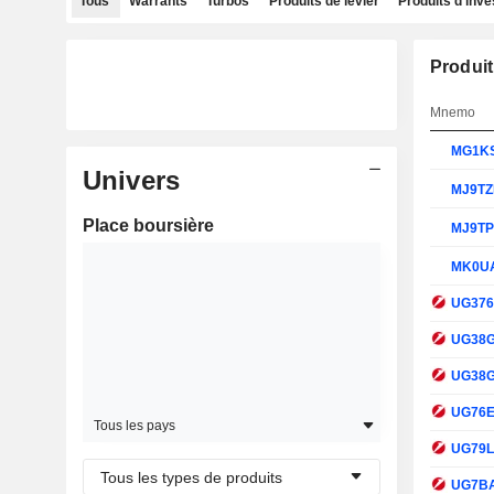
Tous
Warrants
Turbos
Produits de levier
Produits d'inv
Produit
Mnemo
MG1K
Univers
MJ9T
Place boursière
MJ9T
MK0U
UG37
UG38
UG38
UG76
Tous les pays
UG79
Tous les types de produits
UG7B