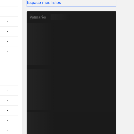
-
1
0.34 / 0.44
Espace mes listes
-
1
0.02 / 0.11
Palmarès
-
1
0.09 / 0.19
-
1
0.19 / 0.29
-
1
0.04 / 0.13
-
1
0.001 / 0.098
-
1
0.11 / 0.21
-
1
0.31 / 0.41
-
1
0.2 / 0.3
-
1
0.45 / 0.55
-
1
0.07 / 0.17
-
1
0.45 / 0.55
-
1
0,3800
EUR
-
1
0.5 / 0.6