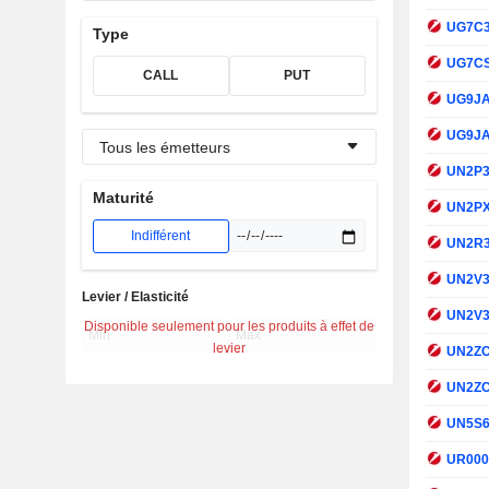
UG7C
Type
UG7C
CALL
PUT
UG9J
UG9J
Tous les émetteurs
UN2P
Maturité
UN2P
Indifférent
UN2R
UN2V
Levier / Elasticité
UN2V
Disponible seulement pour les produits à effet de
levier
UN2Z
UN2Z
UN5S
UR00