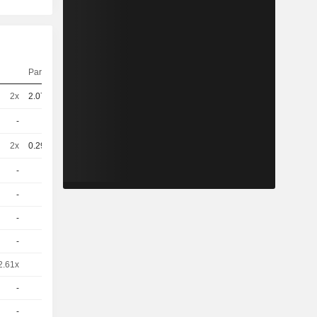
Parité
Cours
2x
2.075
0,4900
EUR
-
1
1,680
EUR
2x
0.297
3,500
EUR
-
1
1,790
EUR
-
1
1.77 / 1.86
-
1
1.59 / 1.68
-
1
1.81 / 1.9
2.61x
1
0.78 / 0.87
-
1
0,8200
EUR
-
1
0.86 / 0.95