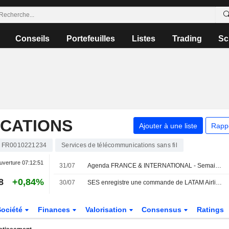
Conseils
Portefeuilles
Listes
Trading
Sc
CATIONS
Ajouter à une liste
Rapp
FR0010221234
Services de télécommunications sans fil
uverture
07:12:51
31/07
Agenda FRANCE & INTERNATIONAL - Semaine du 3 août
8
+0,84%
30/07
SES enregistre une commande de LATAM Airlines pour un service de connectivité en vol multi-orbite
Société
Finances
Valorisation
Consensus
Ratings