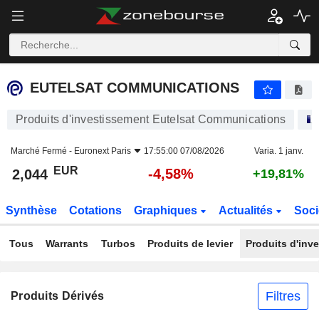
EUTELSAT COMMUNICATIONS
2,044
€
-4,58%
EUTELSAT COMMUNICATIONS
Produits d'investissement Eutelsat Communications
Marché Fermé -
Euronext Paris
17:55:00 07/08/2026
Varia. 1 janv.
EUR
-4,58%
2,044
+19,81%
Synthèse
Cotations
Graphiques
Actualités
Soci
Tous
Warrants
Turbos
Produits de levier
Produits d'inv
Filtres
Produits Dérivés