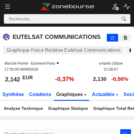
EUTELSAT COMMUNICATIONS
2,142
€
-0,37%
EUTELSAT COMMUNICATIONS
Graphique Force Relative Eutelsat Communications
Marché Fermé -
Euronext Paris
Après clôture
17:55:00 06/08/2026
21:58:57
EUR
-0,37%
2,142
2,130
-0,56%
Synthèse
Cotations
Graphiques
Actualités
Soci
Analyse Technique
Graphique Statique
Graphique Total Re