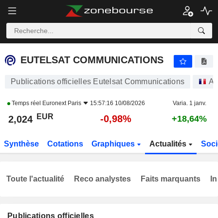
EUTELSAT COMMUNICATIONS
2,024
€
-0,98%
EUTELSAT COMMUNICATIONS
Publications officielles Eutelsat Communications
Ac
Temps réel
Euronext Paris
15:57:16 10/08/2026
Varia. 1 janv.
EUR
-0,98%
2,024
+18,64%
Synthèse
Cotations
Graphiques
Actualités
Soci
Toute l'actualité
Reco analystes
Faits marquants
In
Publications officielles