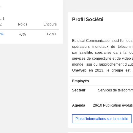
s
. 1
Profil Société
v.
Poids
Encours
0%
12 M€
-0%
Eutelsat Communications est l'un des
opérateurs mondiaux de télécomm
par satellite, spécialisé dans la fo
services de connectivité et de vidéo à
monde. Issu du rapprochement d'Eute
OneWeb en 2023, le groupe est l
opérateur de satellites GEO-LEO 
Employés
intégré, doté d'une flotte de 35 
géostationnaires et d'une constellatio
Secteur
Services de télécomm
basse (LEO) composée de plu
satellites. Le groupe répond aux besoins de ses
Agenda
29/10
Publication évolution de l'acti
clients présents dans quatre se
marché clés que sont la Vidéo, où i
plus de 6 500 chaînes de télévisi
Plus d'informations sur la société
marchés à forte croissance de la Co
mobile, de la Connectivité fixe et d