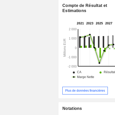
aux gouvernements. L'incomparabl
Compte de Résultat et
de ses ressources en orbite 
Estimations
infrastructures au sol permet à
Communications de répondre aux 
ses clients dans le monde entier g
solutions intégrées.
Plus de données financières
Notations