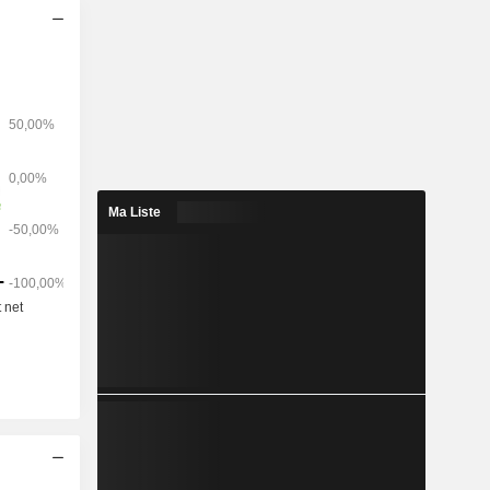
e richesse
et de ses
 Eutelsat
besoins de
râce à des
Ma Liste