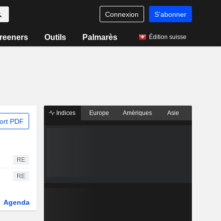
Connexion
S'abonner
reeners
Outils
Palmarès
Édition suisse
Indices
Europe
Amériques
Asie
ort PDF
RE
RE
Agenda
Secteur
Dérivés
Fonds et ETFs