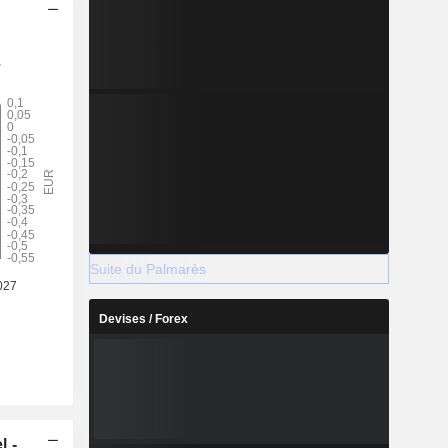
Suite du Palmarès
Devises / Forex
l -