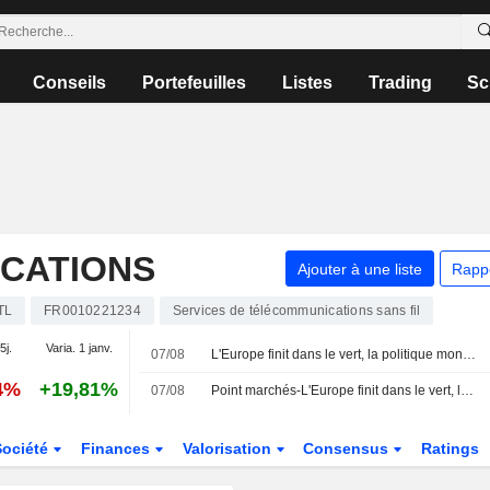
Conseils
Portefeuilles
Listes
Trading
Sc
CATIONS
Ajouter à une liste
Rapp
TL
FR0010221234
Services de télécommunications sans fil
5j.
Varia. 1 janv.
07/08
L'Europe finit dans le vert, la politique monétaire dans le viseur
4%
+19,81%
07/08
Point marchés-L'Europe finit dans le vert, la politique monétaire dans le viseur
Société
Finances
Valorisation
Consensus
Ratings