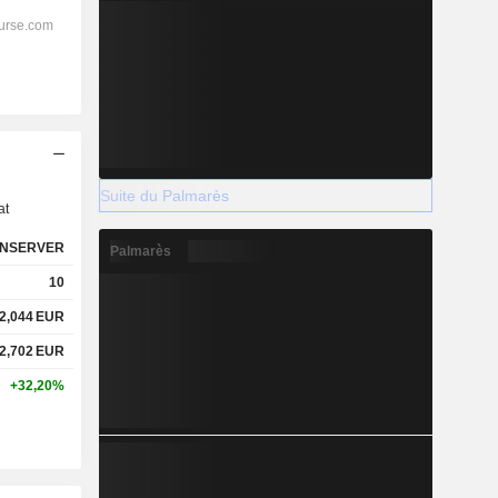
s
Suite du Palmarès
at
NSERVER
Palmarès
10
2,044
EUR
2,702
EUR
+32,20%