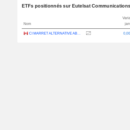
ETFs positionnés sur Eutelsat Communication
Varia
Nom
jan
CI MARRET ALTERNATIVE ABSOLUTE RETURN BOND ETF - CAD
0,0